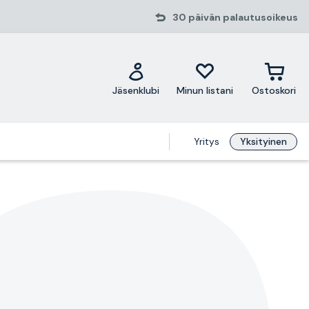
30 päivän palautusoikeus
Jäsenklubi
Minun listani
Ostoskori
Yritys
Yksityinen