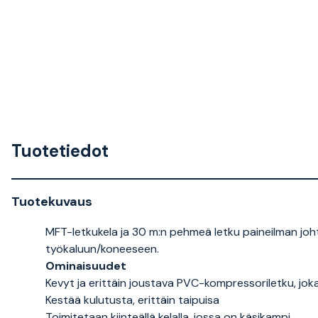
Tuotetiedot
Tuotekuvaus
MFT-letkukela ja 30 m:n pehmeä letku paineilman jo
työkaluun/koneeseen.
Ominaisuudet
Kevyt ja erittäin joustava PVC-kompressoriletku, jo
Kestää kulutusta, erittäin taipuisa
Toimitetaan kiinteällä kelalla, jossa on käsikampi