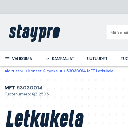
VALIKOIMA
KAMPANJAT
UUTUUDET
TUO
Aloitussivu
Koneet & työkalut
53030014 MFT Letkukela
MFT
53030014
Tuotenumero: QZ12505
Letkukela