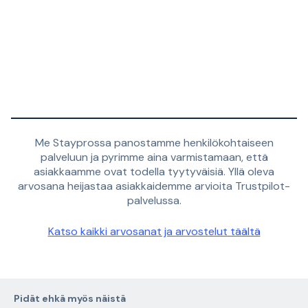
Me Stayprossa panostamme henkilökohtaiseen
palveluun ja pyrimme aina varmistamaan, että
asiakkaamme ovat todella tyytyväisiä. Yllä oleva
arvosana heijastaa asiakkaidemme arvioita Trustpilot-
palvelussa.
Katso kaikki arvosanat ja arvostelut täältä
Pidät ehkä myös näistä