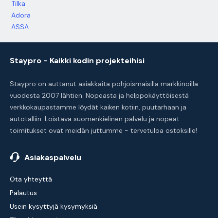
Tilka
Adora
ASSA
Staypro - Kaikki kodin projekteihisi
Staypro on auttanut asiakkaita pohjoismaisilla markkinoilla
vuodesta 2007 lähtien. Nopeasta ja helppokäyttöisestä
verkkokaupastamme löydät kaiken kotiin, puutarhaan ja
autotalliin. Loistava suomenkielinen palvelu ja nopeat
toimitukset ovat meidän juttumme - tervetuloa ostoksille!
Asiakaspalvelu
Ota yhteyttä
Palautus
Usein kysyttyjä kysymyksiä