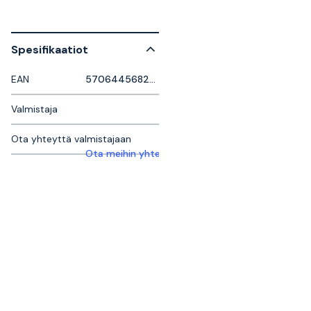
Spesifikaatiot
EAN
5706445682515
Valmistaja
Ota yhteyttä valmistajaan
Ota meihin yhteyttä saadaksesi lisätietoja