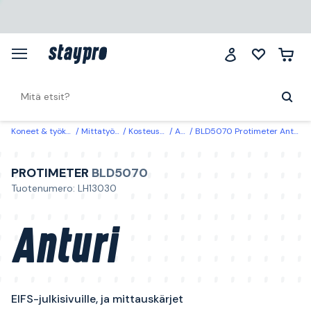
Koneet & työkalut
Mittatyökalut
Kosteusmittarit
Anturit
BLD5070 Protimeter Anturi EIFS-julkisivuille, ja mittauskärjet
PROTIMETER
BLD5070
Tuotenumero: LH13030
Anturi
EIFS-julkisivuille, ja mittauskärjet