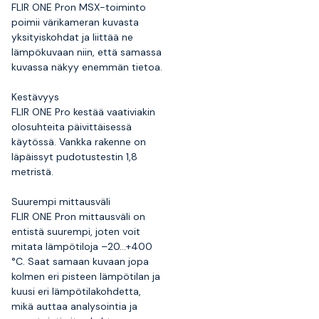
FLIR ONE Pron MSX-toiminto
poimii värikameran kuvasta
yksityiskohdat ja liittää ne
lämpökuvaan niin, että samassa
kuvassa näkyy enemmän tietoa.
Kestävyys
FLIR ONE Pro kestää vaativiakin
olosuhteita päivittäisessä
käytössä. Vankka rakenne on
läpäissyt pudotustestin 1,8
metristä.
Suurempi mittausväli
FLIR ONE Pron mittausväli on
entistä suurempi, joten voit
mitata lämpötiloja –20...+400
°C. Saat samaan kuvaan jopa
kolmen eri pisteen lämpötilan ja
kuusi eri lämpötilakohdetta,
mikä auttaa analysointia ja