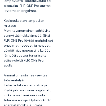
lämpövuoto, kosteusvaurio tai
oikosulku, FLIR ONE Pro auttaa
löytämään ongelmat.
Kosketukseton lämpötilan
mittaus
Moni tavanomainen sähkövika
synnyttää hukkalämpöä. Siksi
FLIR ONE Pro löytää mahdolliset
ongelmat nopeasti ja helposti.
Löydät viat nopeasti ja keräät
lämpötilatietoa turvalliselta
etäisyydeltä FLIR ONE Pron
avulla.
Ammattimaista Tee-se-itse
työskentelyä
Tarkista talo ennen ostoa ja
löydä piilossa oleva ongelmat,
jotka voivat maksaa sinulle
tuhansia euroja. Optimoi kodin
energiatehokkuus. Löydä