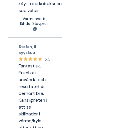
käyttötarkoitukseen
sopivalta.
Varmennettu,
lähde: Staypro.fi
Stefan
,
6
syyskuu
5,0
Fantastisk.
Enkel att
använda och
resultatet är
oerhört bra.
Känsligheten i
att se
skillnader i
värme/kyla
efter att en