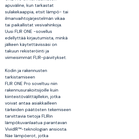
apuväline, kun tarkastat
sulakekaappia, etsit lämpö- tai
ilmanvaihtojärjestelmän vikaa
tai paikallistat vesivahinkoja.
Uusi FLIR ONE -sovellus
edellyttää kirjautumista, minkä
jälkeen käytettävissäsi on
takuun rekisteröinti ja
viimeisimmät FLIR-päivitykset.
Kodin ja rakennusten
tarkistamiseen
FLIR ONE Pro soveltuu niin
rakennusurakoitsijoille kuin
kiinteistövälittäjillekin, jotka
voivat antaa asiakkailleen
tärkeiden päätösten tekemiseen
tarvittavia tietoja FLIRin
lämpökuvanlaatua parantavan
VividIR™-teknologian ansiosta.
Näe lämpöerot, jotka