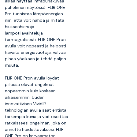
alkaa näyttää infrapunakuvaa
puhelimen näytössä. FLIR ONE
Pro tunnistaa lämpöenergian
niin, että voit nähdä ja mitata
hiuksenhienoja
lämpötilavaihteluja
termografisesti. FLIR ONE Pron
avulla voit nopeasti ja helposti
havaita energiavuotoja, valvoa
pihaa yöaikaan ja tehdä paljon
muuta.
FLIR ONE Pron avulla löydät
piilossa olevat ongelmat
nopeammin kuin koskaan
aikaisemmin. Uuden
innovatiivisen VividIR-
teknologian avulla saat entistä
tarkempia kuvia ja voit osoittaa
ratkaisseesi ongelman, joka on
annettu hoidettavaksesi. FLIR
ONE Pro on korvaamaton