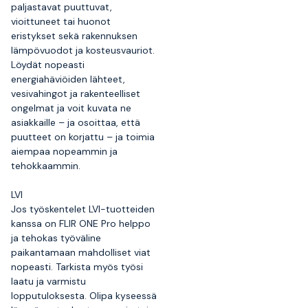
paljastavat puuttuvat,
vioittuneet tai huonot
eristykset sekä rakennuksen
lämpövuodot ja kosteusvauriot.
Löydät nopeasti
energiahäviöiden lähteet,
vesivahingot ja rakenteelliset
ongelmat ja voit kuvata ne
asiakkaille – ja osoittaa, että
puutteet on korjattu – ja toimia
aiempaa nopeammin ja
tehokkaammin.
LVI
Jos työskentelet LVI-tuotteiden
kanssa on FLIR ONE Pro helppo
ja tehokas työväline
paikantamaan mahdolliset viat
nopeasti. Tarkista myös työsi
laatu ja varmistu
lopputuloksesta. Olipa kyseessä