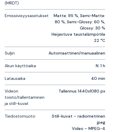
(MRDT)
Emissiivisyysasetukset
Matte: 95 %, Semi-Matte:
80 %, Semi-Glossy: 60 %,
Glossy: 30 %
Heijastuva taustalämpötila
22 °C
Suljin
Automaattinen/manuaalinen
Akun käyttöaika
N. 1 h
Latausaika
40 min
Videon
Tallennus 1440x1080 px
toisto/tallentaminen
ja still-kuvat
Tiedostomuoto
Still-kuvat – radiometrinen
jpeg
Video – MPEG-4