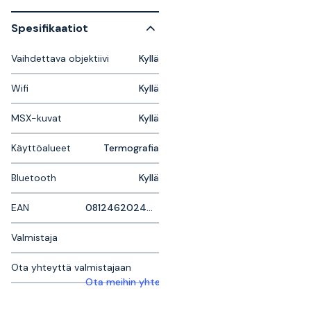
Spesifikaatiot
Vaihdettava objektiivi
Kyllä
Wifi
Kyllä
MSX-kuvat
Kyllä
Käyttöalueet
Termografia
Bluetooth
Kyllä
EAN
0812462024094
Valmistaja
Ota yhteyttä valmistajaan
Ota meihin yhteyttä saadaksesi lisätietoja