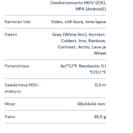
(tiedostomuoto MOV (iOS),
MP4 (Android))
Kameran tilat
Video, still-kuva, time lapse
Paletit
Gray (White Hot), Hottest,
Coldest, Iron, Rainbow,
Contrast, Arctic, Lava ja
Wheel
Pistemittaus
Av/°C/°F. Resoluutio 0,1
°C/0,1 °F
Säädettävä MSX-
0,3 m
etäisyys
Mitat:
68x34x14 mm.
Paino
36,5 g