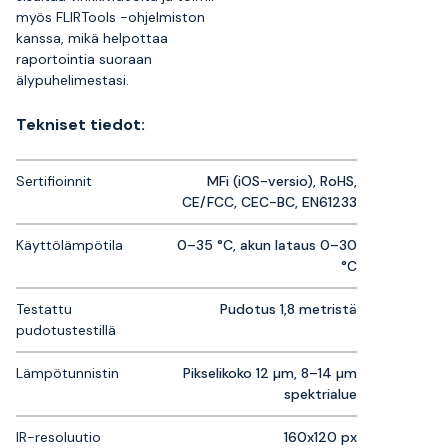
myös FLIRTools -ohjelmiston
kanssa, mikä helpottaa
raportointia suoraan
älypuhelimestasi.
Tekniset tiedot:
Sertifioinnit
MFi (iOS-versio), RoHS,
CE/FCC, CEC-BC, EN61233
Käyttölämpötila
0–35 °C, akun lataus 0–30
°C
Testattu
Pudotus 1,8 metristä
pudotustestillä
Lämpötunnistin
Pikselikoko 12 µm, 8–14 µm
spektrialue
IR-resoluutio
160x120 px