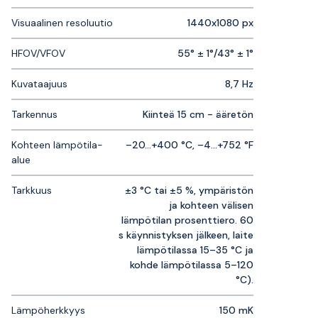
Visuaalinen resoluutio
1440x1080 px
HFOV/VFOV
55° ± 1°/43° ± 1°
Kuvataajuus
8,7 Hz
Tarkennus
Kiinteä 15 cm - ääretön
Kohteen lämpötila-
–20...+400 °C, –4...+752 °F
alue
Tarkkuus
±3 °C tai ±5 %, ympäristön
ja kohteen välisen
lämpötilan prosenttiero. 60
s käynnistyksen jälkeen, laite
lämpötilassa 15–35 °C ja
kohde lämpötilassa 5–120
°C).
Lämpöherkkyys
150 mK