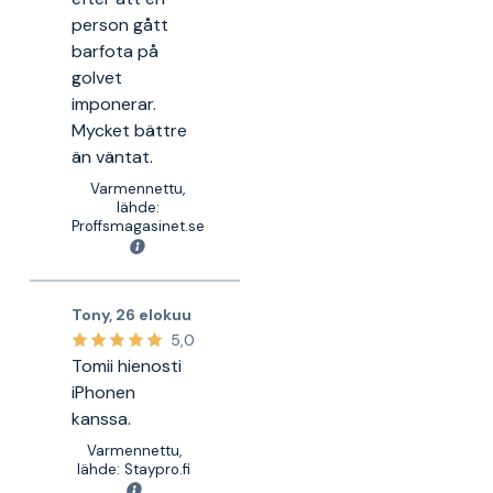
person gått
barfota på
golvet
imponerar.
Mycket bättre
än väntat.
Varmennettu,
lähde:
Proffsmagasinet.se
Tony
,
26 elokuu
5,0
Tomii hienosti
iPhonen
kanssa.
Varmennettu,
lähde: Staypro.fi