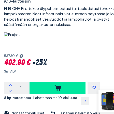
iOS-laitteisiin
FLIR ONE Pro tekee älypuhelimestasi tai tabletistasi tehok
lämpökameran Näet infrapunakuvat suoraan näytössä ja l
helposti mahdolliset vesivuodot ja lämpöhäviöt ja pystyt
säästämään energiakustannuksissa.
537,30 €
402,90 €
-25%
Sis. ALV
8 kpl
varastossa |
Lähetetään ma 10. elokuuta
Nopeat toimitukset
30 päivän palautusoikeus