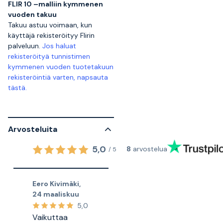
FLIR 10 –malliin kymmenen
vuoden takuu
Takuu astuu voimaan, kun
käyttäjä rekisteröityy Flirin
palveluun.
Jos haluat
rekisteröityä tunnistimen
kymmenen vuoden tuotetakuun
rekisteröintiä varten, napsauta
tästä.
Arvosteluita
5,0
8
arvostelua
/
5
Eero Kivimäki
,
24 maaliskuu
5,0
Vaikuttaa