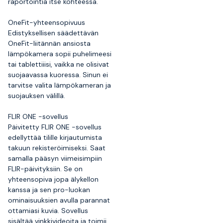
raportointia itse kohteessa.
OneFit-yhteensopivuus
Edistyksellisen säädettävän
OneFit-liitännän ansiosta
lämpökamera sopii puhelimeesi
tai tablettiiisi, vaikka ne olisivat
suojaavassa kuoressa. Sinun ei
tarvitse valita lämpökameran ja
suojauksen välillä.
FLIR ONE -sovellus
Päivitetty FLIR ONE -sovellus
edellyttää tilille kirjautumista
takuun rekisteröimiseksi. Saat
samalla pääsyn viimeisimpiin
FLIR-päivityksiin. Se on
yhteensopiva jopa älykellon
kanssa ja sen pro-luokan
ominaisuuksien avulla parannat
ottamiasi kuvia. Sovellus
sisältää vinkkivideoita ja toimii