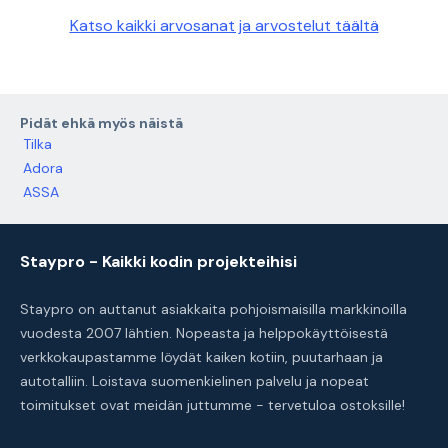
Katso kaikki arvosanat ja arvostelut täältä
Pidät ehkä myös näistä
Tilka
Adora
ASSA
Staypro - Kaikki kodin projekteihisi
Staypro on auttanut asiakkaita pohjoismaisilla markkinoilla
vuodesta 2007 lähtien. Nopeasta ja helppokäyttöisestä
verkkokaupastamme löydät kaiken kotiin, puutarhaan ja
autotalliin. Loistava suomenkielinen palvelu ja nopeat
toimitukset ovat meidän juttumme - tervetuloa ostoksille!