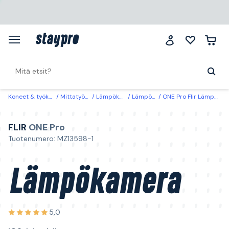
Koneet & työkalut
Mittatyökalut
Lämpökamerat
Lämpökamerat
ONE Pro Flir Lämpökamera iOS-laitteisiin
FLIR
ONE Pro
Tuotenumero: MZ13598-1
Lämpökamera
5,0