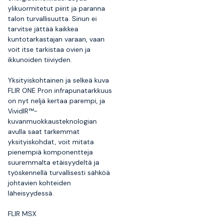
ylikuormitetut piirit ja paranna
talon turvallisuutta. Sinun ei
tarvitse jättää kaikkea
kuntotarkastajan varaan, vaan
voit itse tarkistaa ovien ja
ikkunoiden tiiviyden.
Yksityiskohtainen ja selkeä kuva
FLIR ONE Pron infrapunatarkkuus
on nyt neljä kertaa parempi, ja
VividIR™-
kuvanmuokkausteknologian
avulla saat tarkemmat
yksityiskohdat, voit mitata
pienempiä komponentteja
suuremmalta etäisyydeltä ja
työskennellä turvallisesti sähköä
johtavien kohteiden
läheisyydessä.
FLIR MSX