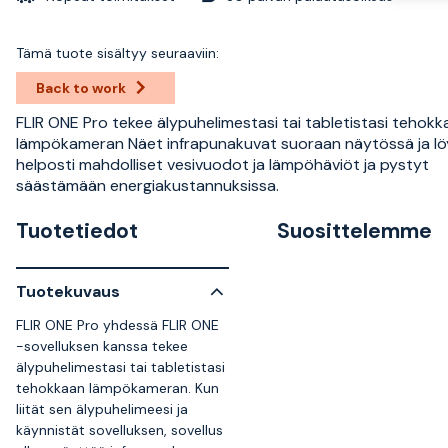
Tämä tuote sisältyy seuraaviin:
Back to work
FLIR ONE Pro tekee älypuhelimestasi tai tabletistasi tehok
lämpökameran Näet infrapunakuvat suoraan näytössä ja l
helposti mahdolliset vesivuodot ja lämpöhäviöt ja pystyt
säästämään energiakustannuksissa.
Tuotetiedot
Suosittelemme
Tuotekuvaus
FLIR ONE Pro yhdessä FLIR ONE
-sovelluksen kanssa tekee
älypuhelimestasi tai tabletistasi
tehokkaan lämpökameran. Kun
liität sen älypuhelimeesi ja
käynnistät sovelluksen, sovellus