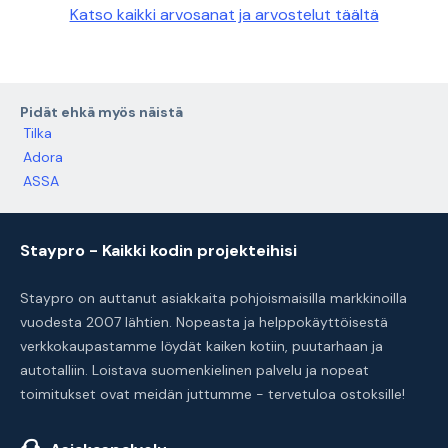
Katso kaikki arvosanat ja arvostelut täältä
Pidät ehkä myös näistä
Tilka
Adora
ASSA
Staypro - Kaikki kodin projekteihisi
Staypro on auttanut asiakkaita pohjoismaisilla markkinoilla
vuodesta 2007 lähtien. Nopeasta ja helppokäyttöisestä
verkkokaupastamme löydät kaiken kotiin, puutarhaan ja
autotalliin. Loistava suomenkielinen palvelu ja nopeat
toimitukset ovat meidän juttumme - tervetuloa ostoksille!