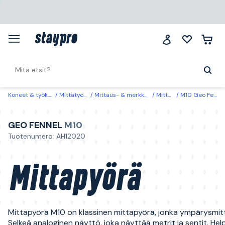
Koneet & työkalut
Mittatyökalut
Mittaus- & merkkaustyökalut
Mittapyörät
M10 Geo Fennel Mittapyörä
GEO FENNEL
M10
Tuotenumero: AH12020
Mittapyörä
Mittapyörä M10 on klassinen mittapyörä, jonka ympärysmitt
Selkeä analoginen näyttö, joka näyttää metrit ja sentit. He