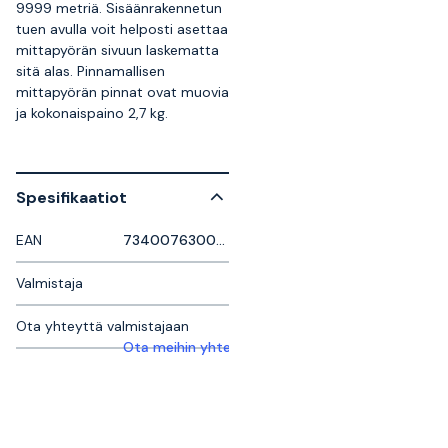
9999 metriä. Sisäänrakennetun
tuen avulla voit helposti asettaa
mittapyörän sivuun laskematta
sitä alas. Pinnamallisen
mittapyörän pinnat ovat muovia
ja kokonaispaino 2,7 kg.
Spesifikaatiot
EAN
7340076300011
Valmistaja
Ota yhteyttä valmistajaan
Ota meihin yhteyttä saadaksesi lisätietoja