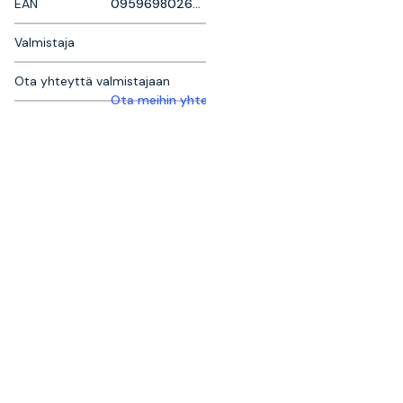
EAN
095969802697
Valmistaja
Ota yhteyttä valmistajaan
Ota meihin yhteyttä saadaksesi lisätietoja