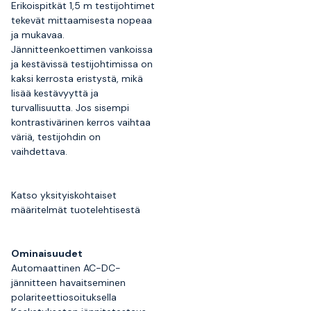
Erikoispitkät 1,5 m testijohtimet
tekevät mittaamisesta nopeaa
ja mukavaa.
Jännitteenkoettimen vankoissa
ja kestävissä testijohtimissa on
kaksi kerrosta eristystä, mikä
lisää kestävyyttä ja
turvallisuutta. Jos sisempi
kontrastivärinen kerros vaihtaa
väriä, testijohdin on
vaihdettava.
Katso yksityiskohtaiset
määritelmät tuotelehtisestä
Ominaisuudet
Automaattinen AC-DC-
jännitteen havaitseminen
polariteettiosoituksella