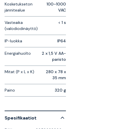
Kosketukseton
100–1000
jännitealue
VAC
Vasteaika
< 1 s
(valodiodinäyttö)
IP-luokka
IP64
Energiahuolto
2 x 1,5 V AA-
paristo
Mitat (P x L x K)
280 x 78 x
35 mm
Paino
320 g
Spesifikaatiot