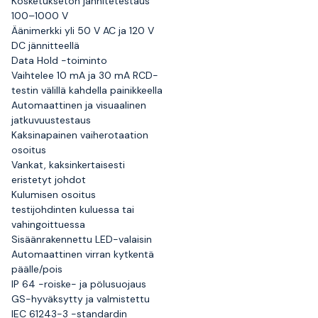
Kosketukseton jännitetestaus
100–1000 V
Äänimerkki yli 50 V AC ja 120 V
DC jännitteellä
Data Hold -toiminto
Vaihtelee 10 mA ja 30 mA RCD-
testin välillä kahdella painikkeella
Automaattinen ja visuaalinen
jatkuvuustestaus
Kaksinapainen vaiherotaation
osoitus
Vankat, kaksinkertaisesti
eristetyt johdot
Kulumisen osoitus
testijohdinten kuluessa tai
vahingoittuessa
Sisäänrakennettu LED-valaisin
Automaattinen virran kytkentä
päälle/pois
IP 64 -roiske- ja pölusuojaus
GS-hyväksytty ja valmistettu
IEC 61243-3 -standardin