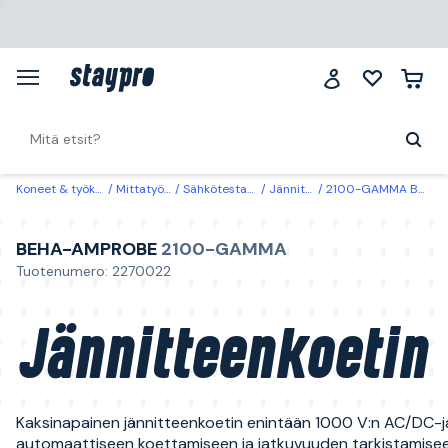
Koneet & työkalut
Mittatyökalut
Sähkötestaustyökalut
Jännitteenkoetin
2100-GAMMA Beha-Amprobe Jännitteenkoetin
BEHA-AMPROBE
2100-GAMMA
Tuotenumero: 2270022
Jännitteenkoetin
Kaksinapainen jännitteenkoetin enintään 1000 V:n AC/DC-j
automaattiseen koettamiseen ja jatkuvuuden tarkistamise