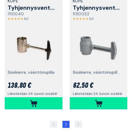
KOPE
KOPE
Tyhjennysventtiili
Tyhjennysventtiili
1110040
1190032
5,0
5,0
Sisäkierre, vääntönupilla
Sisäkierre, vääntönupilla, G32
138,80 €
62,50 €
Lähetetään 24 tunnin sisällä!
Lähetetään 24 tunnin sisällä!
1