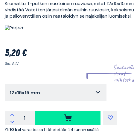
Kromattu T-putken muotoinen ruuviosa, mitat 12x15x15 mm
yhdistää Vatetten järjestelmän muihin ruuviosiin, kaksoismu
ja palloventtiilien osiin räätälöidyn seinäjakelijan luomiseksi.
5,20 €
Sis. ALV
Saatavill
olevat
vaihtoehd
12x15x15 mm
Yli
10 kpl
varastossa |
Lähetetään 24 tunnin sisällä!