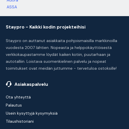
Adora
ASSA
Staypro - Kaikki kodin projekteihisi
Staypro on auttanut asiakkaita pohjoismaisilla markkinoilla
vuodesta 2007 lähtien. Nopeasta ja helppokäyttöisestä
verkkokaupastamme löydät kaiken kotiin, puutarhaan ja
autotalliin. Loistava suomenkielinen palvelu ja nopeat
toimitukset ovat meidän juttumme - tervetuloa ostoksille!
Asiakaspalvelu
Ota yhteyttä
Palautus
Usein kysyttyjä kysymyksiä
Tilaushistoriani