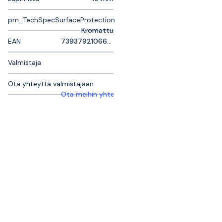
pm_TechSpecSurfaceProtection
Kromattu
EAN
7393792106696
Valmistaja
Ota yhteyttä valmistajaan
Ota meihin yhteyttä saadaksesi lisätietoja