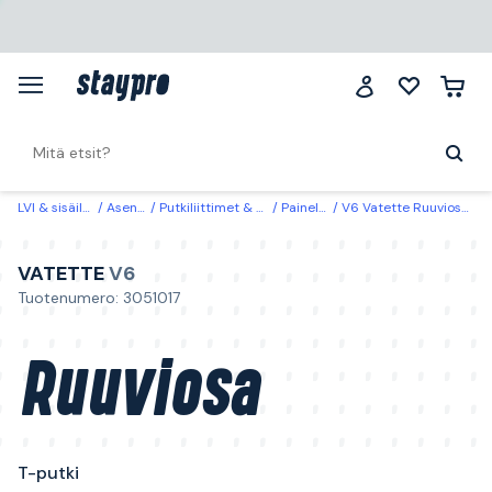
LVI & sisäilma
Asennus
Putkiliittimet & adapterit
Paineliittimet
V6 Vatette Ruuviosa T-putki 12x15x15 mm
VATETTE
V6
Tuotenumero: 3051017
Ruuviosa
T-putki