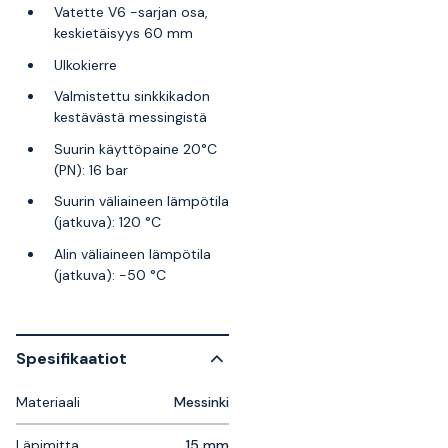
Vatette V6 -sarjan osa,
keskietäisyys 60 mm
Ulkokierre
Valmistettu sinkkikadon
kestävästä messingistä
Suurin käyttöpaine 20°C
(PN): 16 bar
Suurin väliaineen lämpötila
(jatkuva): 120 °C
Alin väliaineen lämpötila
(jatkuva): -50 °C
Spesifikaatiot
Materiaali
Messinki
Läpimitta
15 mm