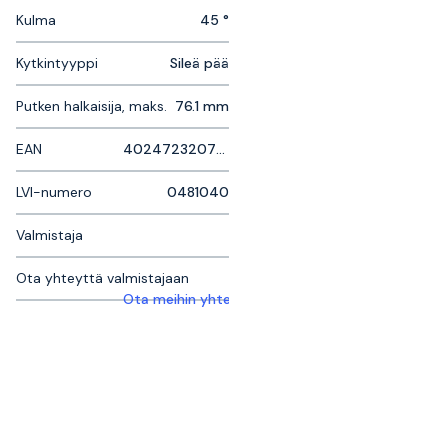
Kulma
45 °
Kytkintyyppi
Sileä pää
Putken halkaisija, maks.
76.1 mm
EAN
40247232070192
LVI-numero
0481040
Valmistaja
Ota yhteyttä valmistajaan
Ota meihin yhteyttä saadaksesi lisätietoja