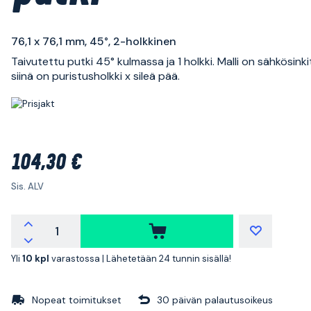
76,1 x 76,1 mm, 45°, 2-holkkinen
Taivutettu putki 45° kulmassa ja 1 holkki. Malli on sähkösinki
siinä on puristusholkki x sileä pää.
104,30 €
Sis. ALV
Yli
10 kpl
varastossa |
Lähetetään 24 tunnin sisällä!
Nopeat toimitukset
30 päivän palautusoikeus