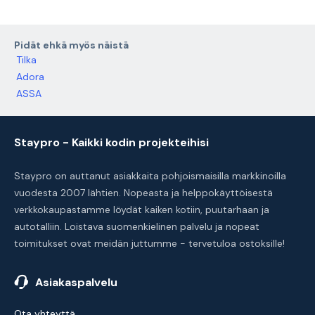
Pidät ehkä myös näistä
Tilka
Adora
ASSA
Staypro - Kaikki kodin projekteihisi
Staypro on auttanut asiakkaita pohjoismaisilla markkinoilla
vuodesta 2007 lähtien. Nopeasta ja helppokäyttöisestä
verkkokaupastamme löydät kaiken kotiin, puutarhaan ja
autotalliin. Loistava suomenkielinen palvelu ja nopeat
toimitukset ovat meidän juttumme - tervetuloa ostoksille!
Asiakaspalvelu
Ota yhteyttä