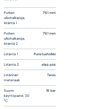
Putken
76.1 mm
ulkohalkaisija,
liitäntä 1
Putken
76.1 mm
ulkohalkaisija,
liitäntä 2
Liitäntä 1
Puristusholkki
Liitäntä 2
sileä pää
Liitännän
Teräs
materiaali
Suurin
16 bar
käyttöpaine, 20
°C