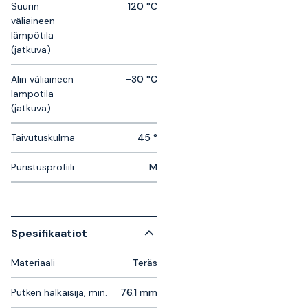
Suurin
120 °C
väliaineen
lämpötila
(jatkuva)
Alin väliaineen
-30 °C
lämpötila
(jatkuva)
Taivutuskulma
45 °
Puristusprofiili
M
Spesifikaatiot
Materiaali
Teräs
Putken halkaisija, min.
76.1 mm