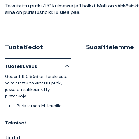
Taivutettu putki 45° kulmassa ja 1 holkki. Malli on sähkösinki
siinä on puristusholkki x sileä pää.
Tuotetiedot
Suosittelemme
Tuotekuvaus
Geberit 1551956 on teräksestä
valmistettu taivutettu putki,
jossa on sähkösinkitty
pintasuoja.
Puristetaan M-leuoilla
Tekniset
tiedot: