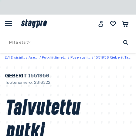
LVI & sisäilma
Asennus
Putkiliittimet & adapterit
Puserrusliittimet & -kulmat
1551956 Geberit Taivutettu putki 76,1 x 76,1 mm, 45°, 2-holkkinen
GEBERIT
1551956
Tuotenumero: 2816322
Taivutettu
putki