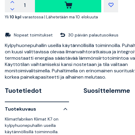
Yli
10 kpl
varastossa |
Lähetetään ma 10. elokuuta
Nopeat toimitukset
30 päivän palautusoikeus
Kylpyhuonepuhallin useilla käytännöllisillä toiminnoilla. Puha
on kuusi valittavissa olevaa ilmanvaihtoratkaisua ja integroi
termostaatti energiaa säästävää lämmönsiirtotoimintoa va
Käyttötilan vaihtamiseksi kansi nostetaan ja tila valitaan
monitoimivalitsimella. Puhaltimella on erinomainen suoritusk
korkea painekapasiteetti ja alhainen melutaso.
Tuotetiedot
Suosittelemme
Tuotekuvaus
Klimatfabriken Klimat K7 on
kylpyhuonepuhallin useilla
käytännöllisillä toiminnoilla.