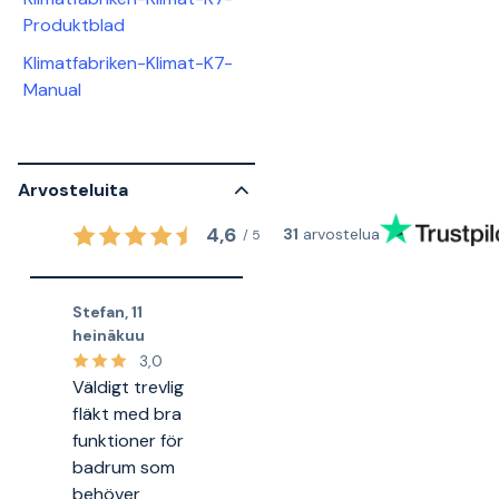
Produktblad
Klimatfabriken-Klimat-K7-
Manual
Arvosteluita
4,6
31
arvostelua
/
5
Stefan
,
11
heinäkuu
3,0
Väldigt trevlig
fläkt med bra
funktioner för
badrum som
behöver