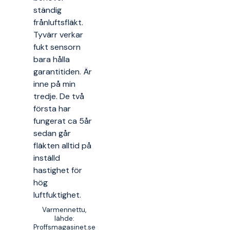
ständig
frånluftsfläkt.
Tyvärr verkar
fukt sensorn
bara hålla
garantitiden. Är
inne på min
tredje. De två
första har
fungerat ca 5år
sedan går
fläkten alltid på
inställd
hastighet för
hög
luftfuktighet.
Varmennettu,
lähde:
Proffsmagasinet.se