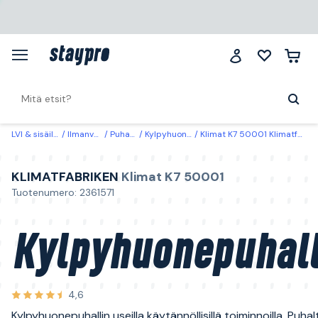
LVI & sisäilma
Ilmanvaihto
Puhaltimet
Kylpyhuonepuhaltimet
Klimat K7 50001 Klimatfabriken Kylpyhuonepuhallin Valkoinen
KLIMATFABRIKEN
Klimat K7 50001
Tuotenumero: 2361571
Kylpyhuonepuhall
4,6
Kylpyhuonepuhallin useilla käytännöllisillä toiminnoilla. Puha