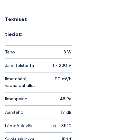
Tekniset
tiedot:
Teho
3 W
Jänniteliitäntä
1 x 230 V
Ilmamäärä,
110 m³/h
vapaa puhallus
Ilmanpaine
48 Pa
Ääniteho
17 dB
Lämpötilaväli
+5...+35°C
Suojausluokka
IP44