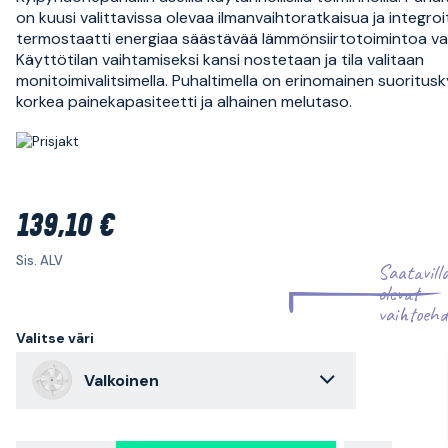
on kuusi valittavissa olevaa ilmanvaihtoratkaisua ja integroi
termostaatti energiaa säästävää lämmönsiirtotoimintoa va
Käyttötilan vaihtamiseksi kansi nostetaan ja tila valitaan
monitoimivalitsimella. Puhaltimella on erinomainen suoritusk
korkea painekapasiteetti ja alhainen melutaso.
139,10 €
Sis. ALV
Saatavill
olevat
vaihtoehd
Valitse väri
Valkoinen