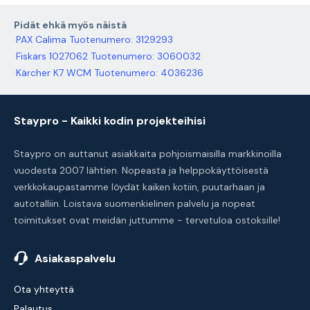
Pidät ehkä myös näistä
PAX Calima Tuotenumero: 3129293
Fiskars 1027062 Tuotenumero: 3060032
Kärcher K7 WCM Tuotenumero: 4036236
Staypro - Kaikki kodin projekteihisi
Staypro on auttanut asiakkaita pohjoismaisilla markkinoilla
vuodesta 2007 lähtien. Nopeasta ja helppokäyttöisestä
verkkokaupastamme löydät kaiken kotiin, puutarhaan ja
autotalliin. Loistava suomenkielinen palvelu ja nopeat
toimitukset ovat meidän juttumme - tervetuloa ostoksille!
Asiakaspalvelu
Ota yhteyttä
Palautus