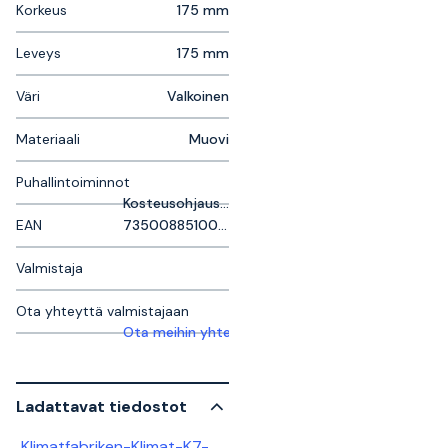
Korkeus
175 mm
Leveys
175 mm
Väri
Valkoinen
Materiaali
Muovi
Puhallintoiminnot
Kosteusohjaus, Kylmäritiäl, Läsnäoloanturi, Tuuletustoiminto
EAN
7350088510018
Valmistaja
Ota yhteyttä valmistajaan
Ota meihin yhteyttä saadaksesi lisätietoja
Ladattavat tiedostot
Klimatfabriken-Klimat-K7-