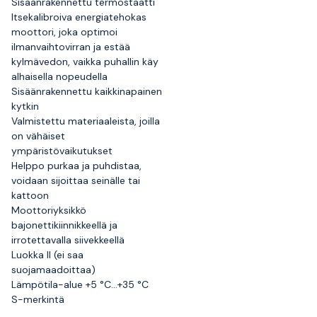
Sisäänrakennettu termostaatti
Itsekalibroiva energiatehokas
moottori, joka optimoi
ilmanvaihtovirran ja estää
kylmävedon, vaikka puhallin käy
alhaisella nopeudella
Sisäänrakennettu kaikkinapainen
kytkin
Valmistettu materiaaleista, joilla
on vähäiset
ympäristövaikutukset
Helppo purkaa ja puhdistaa,
voidaan sijoittaa seinälle tai
kattoon
Moottoriyksikkö
bajonettikiinnikkeellä ja
irrotettavalla siivekkeellä
Luokka II (ei saa
suojamaadoittaa)
Lämpötila-alue +5 °C...+35 °C
S-merkintä