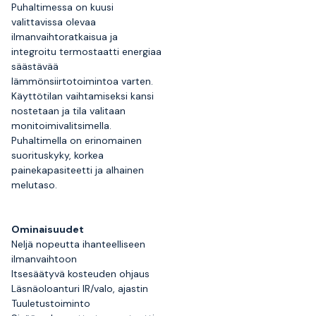
Puhaltimessa on kuusi
valittavissa olevaa
ilmanvaihtoratkaisua ja
integroitu termostaatti energiaa
säästävää
lämmönsiirtotoimintoa varten.
Käyttötilan vaihtamiseksi kansi
nostetaan ja tila valitaan
monitoimivalitsimella.
Puhaltimella on erinomainen
suorituskyky, korkea
painekapasiteetti ja alhainen
melutaso.
Ominaisuudet
Neljä nopeutta ihanteelliseen
ilmanvaihtoon
Itsesäätyvä kosteuden ohjaus
Läsnäoloanturi IR/valo, ajastin
Tuuletustoiminto