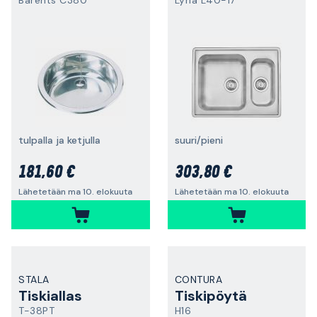
Barents C380
Lyria L40-17
tulpalla ja ketjulla
suuri/pieni
181,60 €
303,80 €
Lähetetään ma 10. elokuuta
Lähetetään ma 10. elokuuta
STALA
CONTURA
Tiskiallas
Tiskipöytä
T-38PT
H16