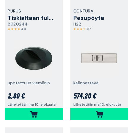
PURUS
CONTURA
Tiskialtaan tulppa
Pesupöytä
8920244
H22
4,0
3,7
upotettuun viemäriin
käännettävä
2,80 €
574,20 €
Lähetetään ma 10. elokuuta
Lähetetään ma 10. elokuuta