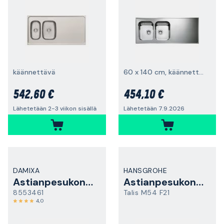
käännettävä
60 x 140 cm, käännettävä
542,60 €
454,10 €
Lähetetään 2-3 viikon sisällä
Lähetetään 7.9.2026
DAMIXA
HANSGROHE
Astianpesukoneliitäntä
Astianpesukoneliitäntä
8553461
Talis M54 F21
4,0