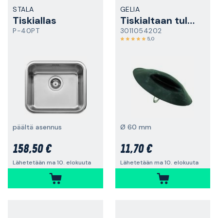
STALA
GELIA
Tiskiallas
Tiskialtaan tulppa
P-40PT
3011054202
5,0
päältä asennus
Ø 60 mm
158,50 €
11,70 €
Lähetetään ma 10. elokuuta
Lähetetään ma 10. elokuuta