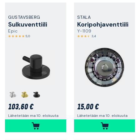
GUSTAVSBERG
STALA
Sulkuventtiili
Koripohjaventtiili
Epic
Y-1109
5,0
3,4
103,60 €
15,00 €
Lähetetään ma 10. elokuuta
Lähetetään ma 10. elokuuta