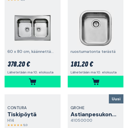
60 x 80 cm, käännettävä
ruostumatonta terästä
378,20 €
181,20 €
Lähetetään ma 10. elokuuta
Lähetetään ma 10. elokuuta
Uusi
CONTURA
GROHE
Tiskipöytä
Astianpesukoneliitäntä
H14
41050000
5,0