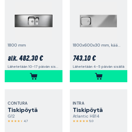
1800 mm
1800x600x30 mm, käännettävä, ruostumaton teräs
482,30 €
743,10 €
alk.
Lähetetään 10-17 päivän sisällä
Lähetetään 4-5 päivän sisällä
CONTURA
INTRA
Tiskipöytä
Tiskipöytä
G12
Atlantic HB14
4,7
5,0