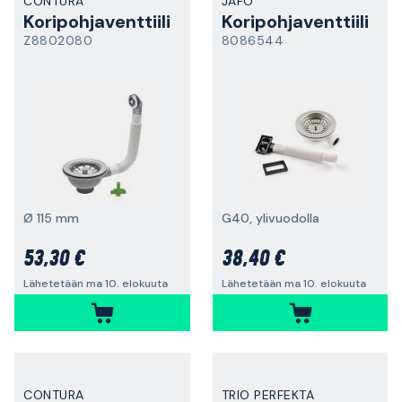
CONTURA
JAFO
Koripohjaventtiili
Koripohjaventtiili
Z8802080
8086544
Ø 115 mm
G40, ylivuodolla
53,30 €
38,40 €
Lähetetään ma 10. elokuuta
Lähetetään ma 10. elokuuta
CONTURA
TRIO PERFEKTA