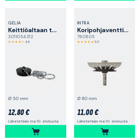
GELIA
INTRA
Keittiöaltaan tulppa
Koripohjaventtiilin sihti
3011054312
780805
4,6
5,0
Ø 50 mm
Ø 80 mm
12,80 €
11,00 €
Lähetetään ma 10. elokuuta
Lähetetään ma 10. elokuuta