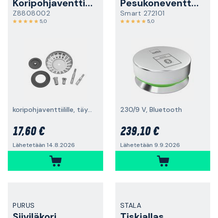
Koripohjaventtiilin sihti
Pesukoneventtiili
Z8808002
Smart 272101
5,0
5,0
koripohjaventtiilille, täydellinen
230/9 V, Bluetooth
17,60 €
239,10 €
Lähetetään 14.8.2026
Lähetetään 9.9.2026
PURUS
STALA
Siiviläkori
Tiskiallas