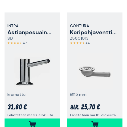
INTRA
CONTURA
Astianpesuainepumppu
Koripohjaventtiilin varsi
SD
Z8801013
4,7
4,4
kromattu
Ø115 mm
31,60 €
25,70 €
alk.
Lähetetään ma 10. elokuuta
Lähetetään ma 10. elokuuta