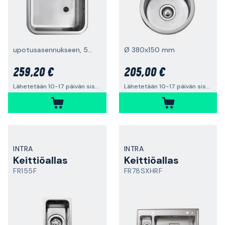
upotusasennukseen, 560 x 460 mm
Ø 380x150 mm
259,20 €
205,00 €
Lähetetään 10-17 päivän sisällä
Lähetetään 10-17 päivän sisällä
INTRA
INTRA
Keittiöallas
Keittiöallas
FR155F
FR78SXHRF