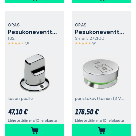
ORAS
ORAS
Pesukoneventtiili
Pesukoneventtiili
182
Smart 272100
4,8
5,0
tason päälle
paristokäyttöinen (3 V), Bluetooth
47,10 €
176,50 €
Lähetetään ma 10. elokuuta
Lähetetään ma 10. elokuuta