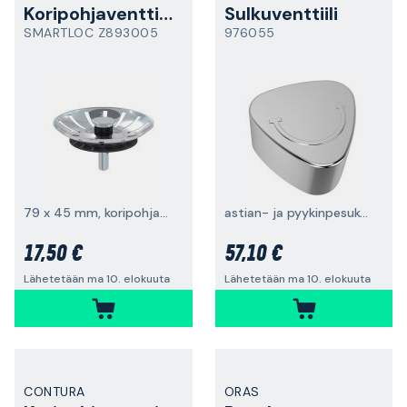
Koripohjaventtiilin sihti
Sulkuventtiili
SMARTLOC Z893005
976055
79 x 45 mm, koripohjaventtiiliin
astian- ja pyykinpesukoneeseen
17,50 €
57,10 €
Lähetetään ma 10. elokuuta
Lähetetään ma 10. elokuuta
CONTURA
ORAS