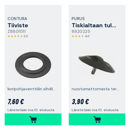
CONTURA
PURUS
Tiiviste
Tiskialtaan tulppa
Z8801011
8920225
5,0
4,0
koripohjaventtiilin sihdille, Ø54/30 mm, 10 kpl
ruostumattomasta teräksestä valmistetulla jousella
7,60 €
3,90 €
Lähetetään ma 10. elokuuta
Lähetetään ma 10. elokuuta