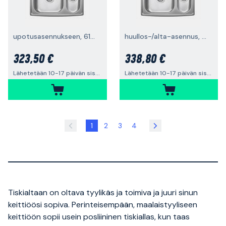
upotusasennukseen, 615 x 510 mm
huullos-/alta-asennus, 615 x 510 mm
323,50 €
338,80 €
Lähetetään 10-17 päivän sisällä
Lähetetään 10-17 päivän sisällä
1
2
3
4
Tiskialtaan on oltava tyylikäs ja toimiva ja juuri sinun
keittiöösi sopiva. Perinteisempään, maalaistyyliseen
keittiöön sopii usein posliininen tiskiallas, kun taas