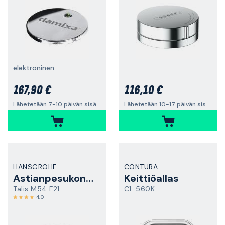
elektroninen
167,90 €
116,10 €
Lähetetään 7-10 päivän sisällä
Lähetetään 10-17 päivän sisällä
HANSGROHE
CONTURA
Astianpesukoneliitäntä
Keittiöallas
Talis M54 F21
C1-560K
4,0