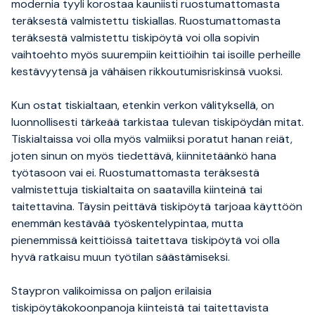
modernia tyyli korostaa kauniisti ruostumattomasta
teräksestä valmistettu tiskiallas. Ruostumattomasta
teräksestä valmistettu tiskipöytä voi olla sopivin
vaihtoehto myös suurempiin keittiöihin tai isoille perheille
kestävyytensä ja vähäisen rikkoutumisriskinsä vuoksi.
Kun ostat tiskialtaan, etenkin verkon välityksellä, on
luonnollisesti tärkeää tarkistaa tulevan tiskipöydän mitat.
Tiskialtaissa voi olla myös valmiiksi poratut hanan reiät,
joten sinun on myös tiedettävä, kiinnitetäänkö hana
työtasoon vai ei. Ruostumattomasta teräksestä
valmistettuja tiskialtaita on saatavilla kiinteinä tai
taitettavina. Täysin peittävä tiskipöytä tarjoaa käyttöön
enemmän kestävää työskentelypintaa, mutta
pienemmissä keittiöissä taitettava tiskipöytä voi olla
hyvä ratkaisu muun työtilan säästämiseksi.
Staypron valikoimissa on paljon erilaisia
tiskipöytäkokoonpanoja kiinteistä tai taitettavista