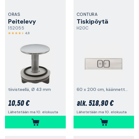
ORAS
CONTURA
Peitelevy
Tiskipöytä
152055
H20C
4,8
tiivisteellä, Ø 43 mm
60 x 200 cm, käännettävä
10,50 €
518,90 €
alk.
Lähetetään ma 10. elokuuta
Lähetetään ma 10. elokuuta