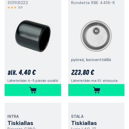
3011131222
Rondette RBE 4416-K
3,0
pyöreä, koriventtiilillä
4,40 €
223,80 €
alk.
Lähetetään 4-5 päivän sisällä
Lähetetään ma 10. elokuuta
INTRA
STALA
Tiskiallas
Tiskiallas