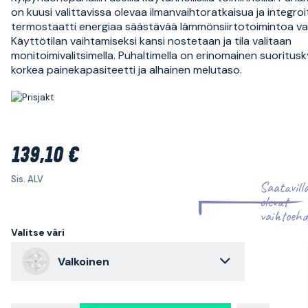
on kuusi valittavissa olevaa ilmanvaihtoratkaisua ja integroi
termostaatti energiaa säästävää lämmönsiirtotoimintoa va
Käyttötilan vaihtamiseksi kansi nostetaan ja tila valitaan
monitoimivalitsimella. Puhaltimella on erinomainen suoritusk
korkea painekapasiteetti ja alhainen melutaso.
139,10 €
Sis. ALV
Saatavill
olevat
vaihtoehd
Valitse väri
Valkoinen