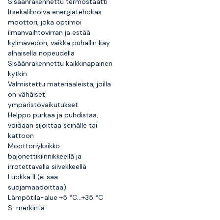
Sisäänrakennettu termostaatti
Itsekalibroiva energiatehokas
moottori, joka optimoi
ilmanvaihtovirran ja estää
kylmävedon, vaikka puhallin käy
alhaisella nopeudella
Sisäänrakennettu kaikkinapainen
kytkin
Valmistettu materiaaleista, joilla
on vähäiset
ympäristövaikutukset
Helppo purkaa ja puhdistaa,
voidaan sijoittaa seinälle tai
kattoon
Moottoriyksikkö
bajonettikiinnikkeellä ja
irrotettavalla siivekkeellä
Luokka II (ei saa
suojamaadoittaa)
Lämpötila-alue +5 °C...+35 °C
S-merkintä