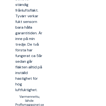
ständig
frånluftsfläkt.
Tyvärr verkar
fukt sensorn
bara hålla
garantitiden. Är
inne på min
tredje. De två
första har
fungerat ca 5år
sedan går
fläkten alltid på
inställd
hastighet för
hög
luftfuktighet.
Varmennettu,
lähde:
Proffsmagasinet.se