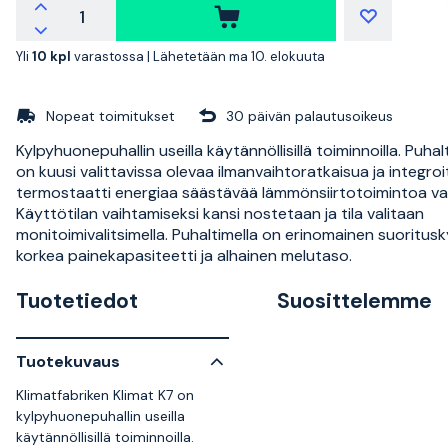
Yli
10 kpl
varastossa |
Lähetetään ma 10. elokuuta
Nopeat toimitukset
30 päivän palautusoikeus
Kylpyhuonepuhallin useilla käytännöllisillä toiminnoilla. Puha
on kuusi valittavissa olevaa ilmanvaihtoratkaisua ja integroi
termostaatti energiaa säästävää lämmönsiirtotoimintoa va
Käyttötilan vaihtamiseksi kansi nostetaan ja tila valitaan
monitoimivalitsimella. Puhaltimella on erinomainen suoritusk
korkea painekapasiteetti ja alhainen melutaso.
Tuotetiedot
Suosittelemme
Tuotekuvaus
Klimatfabriken Klimat K7 on
kylpyhuonepuhallin useilla
käytännöllisillä toiminnoilla.