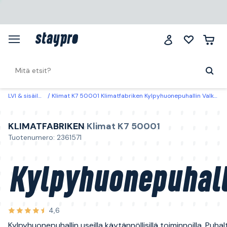
LVI & sisäilma
Klimat K7 50001 Klimatfabriken Kylpyhuonepuhallin Valkoinen
KLIMATFABRIKEN
Klimat K7 50001
Tuotenumero: 2361571
Kylpyhuonepuhall
4,6
Kylpyhuonepuhallin useilla käytännöllisillä toiminnoilla. Puha