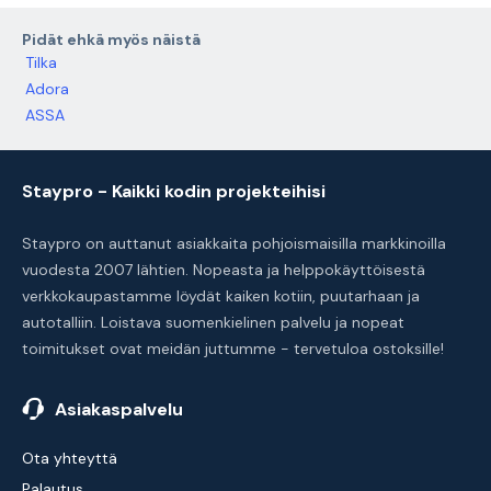
Pidät ehkä myös näistä
Tilka
Adora
ASSA
Staypro - Kaikki kodin projekteihisi
Staypro on auttanut asiakkaita pohjoismaisilla markkinoilla
vuodesta 2007 lähtien. Nopeasta ja helppokäyttöisestä
verkkokaupastamme löydät kaiken kotiin, puutarhaan ja
autotalliin. Loistava suomenkielinen palvelu ja nopeat
toimitukset ovat meidän juttumme - tervetuloa ostoksille!
Asiakaspalvelu
Ota yhteyttä
Palautus