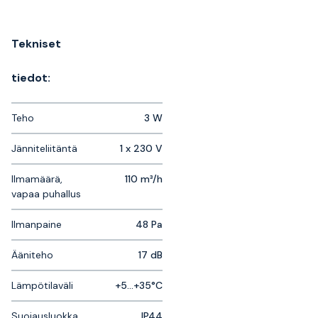
Tekniset
tiedot:
Teho
3 W
Jänniteliitäntä
1 x 230 V
Ilmamäärä,
110 m³/h
vapaa puhallus
Ilmanpaine
48 Pa
Ääniteho
17 dB
Lämpötilaväli
+5...+35°C
Suojausluokka
IP44