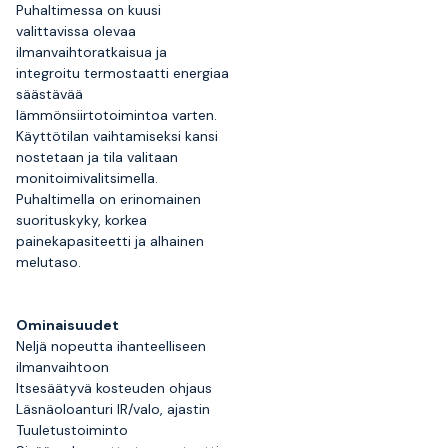
Puhaltimessa on kuusi
valittavissa olevaa
ilmanvaihtoratkaisua ja
integroitu termostaatti energiaa
säästävää
lämmönsiirtotoimintoa varten.
Käyttötilan vaihtamiseksi kansi
nostetaan ja tila valitaan
monitoimivalitsimella.
Puhaltimella on erinomainen
suorituskyky, korkea
painekapasiteetti ja alhainen
melutaso.
Ominaisuudet
Neljä nopeutta ihanteelliseen
ilmanvaihtoon
Itsesäätyvä kosteuden ohjaus
Läsnäoloanturi IR/valo, ajastin
Tuuletustoiminto