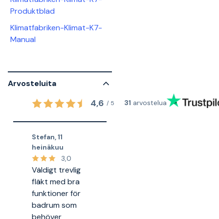
Produktblad
Klimatfabriken-Klimat-K7-
Manual
Arvosteluita
4,6
31
arvostelua
/
5
Stefan
,
11
heinäkuu
3,0
Väldigt trevlig
fläkt med bra
funktioner för
badrum som
behöver