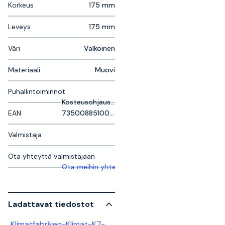
Korkeus
175 mm
Leveys
175 mm
Väri
Valkoinen
Materiaali
Muovi
Puhallintoiminnot
Kosteusohjaus, Kylmäritiäl, Läsnäoloanturi, Tuuletustoiminto
EAN
7350088510018
Valmistaja
Ota yhteyttä valmistajaan
Ota meihin yhteyttä saadaksesi lisätietoja
Ladattavat tiedostot
Klimatfabriken-Klimat-K7-