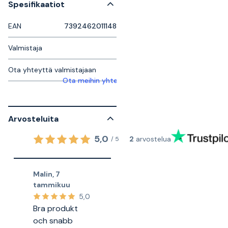
Spesifikaatiot
EAN
7392462011148
Valmistaja
Ota yhteyttä valmistajaan
Ota meihin yhteyttä saadaksesi lisätietoja
Arvosteluita
5,0
2
arvostelua
/
5
Malin
,
7
tammikuu
5,0
Bra produkt
och snabb