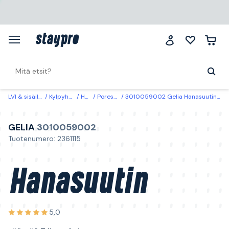
LVI & sisäilma
Kylpyhuone
Hanat
Poresuuttimet
3010059002 Gelia Hanasuutin säästää 7 litraa/min Sisäkierre, M22
GELIA
3010059002
Tuotenumero: 2361115
Hanasuutin
5,0