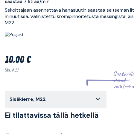
säästää 7 litraa/min
Sekoittajaan asennettava hanasuutin säästää seitsemän lit
minuutissa. Valmistettu kromipinnoitetusta messingistä. Sis
M22.
10,00 €
Sis. ALV
Saatavill
olevat
vaihtoehd
Sisäkierre, M22
Ei tilattavissa tällä hetkellä