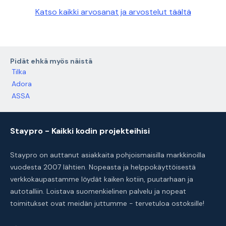
Katso kaikki arvosanat ja arvostelut täältä
Pidät ehkä myös näistä
Tilka
Adora
ASSA
Staypro - Kaikki kodin projekteihisi
Staypro on auttanut asiakkaita pohjoismaisilla markkinoilla
vuodesta 2007 lähtien. Nopeasta ja helppokäyttöisestä
verkkokaupastamme löydät kaiken kotiin, puutarhaan ja
autotalliin. Loistava suomenkielinen palvelu ja nopeat
toimitukset ovat meidän juttumme - tervetuloa ostoksille!