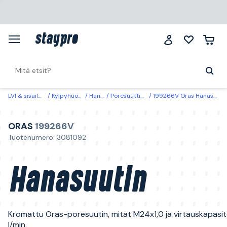
LVI & sisäilma
Kylpyhuone
Hanat
Poresuuttimet
199266V Oras Hanasuutin
ORAS
199266V
Tuotenumero: 3081092
Hanasuutin
Kromattu Oras-poresuutin, mitat M24x1,0 ja virtauskapasit
l/min.