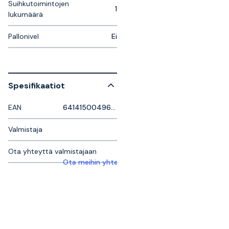
Suihkutoimintojen
1
lukumäärä
Pallonivel
Ei
Spesifikaatiot
EAN
6414150049637
Valmistaja
Ota yhteyttä valmistajaan
Ota meihin yhteyttä saadaksesi lisätietoja