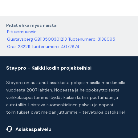
Pidät ehkä myös näistä
Pituusmuunnin
Gustavsberg GB113500301213 Tuotenumero: 3136095
Oras 232211 Tuotenumero: 4072874
Staypro - Kaikki kodin projekteihisi
Staypro on auttanut asiakkaita pohjoismaisilla markkinoilla
vuodesta 2007 lähtien. Nopeasta ja helppokäyttöisestä
verkkokaupastamme löydät kaiken kotiin, puutarhaan ja
autotalliin. Loistava suomenkielinen palvelu ja nopeat
toimitukset ovat meidän juttumme - tervetuloa ostoksille!
Asiakaspalvelu