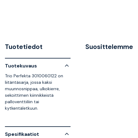
Tuotetiedot
Suosittelemme
Tuotekuvaus
Trio Perfekta 3010060122 on
liitäntäsarja, jossa kaksi
muunnosnippaa, ulkokierre,
sekoittimen kiinnikkeistä
palloventtiiliin tai
kytkentäletkuun.
Spesifikaatiot