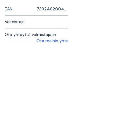
EAN
7392462004713
Valmistaja
Ota yhteyttä valmistajaan
Ota meihin yhteyttä saadaksesi lisätietoja