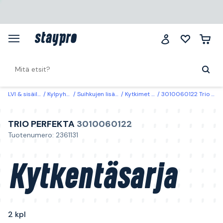
LVI & sisäilma
Kylpyhuone
Suihkujen lisätarvikkeet
Kytkimet & valitsimet
3010060122 Trio Perfekta Kytkentäsarja 2 kpl
TRIO PERFEKTA
3010060122
Tuotenumero: 2361131
Kytkentäsarja
2 kpl