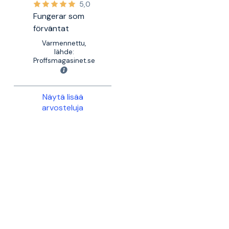
5,0
Fungerar som
förväntat
Varmennettu,
lähde:
Proffsmagasinet.se
Näytä lisää
arvosteluja