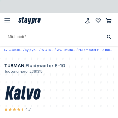
LVI & sisäilma
Kylpyhuone
WC-istuimet
WC-istuimien varaosat
Fluidmaster F-10 Tubman Kalvo varten tuloventtiiliin
TUBMAN
Fluidmaster F-10
Tuotenumero: 2361318
Kalvo
4,7