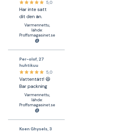
5,0
Har inte satt
dit den än.
Varmennettu,
lähde:
Proffsmagasinet.se
Per-olof
,
27
huhtikuu
5,0
Vattentätt! 😆
Bar packning
Varmennettu,
lähde:
Proffsmagasinet.se
Koen Ghysels
,
3