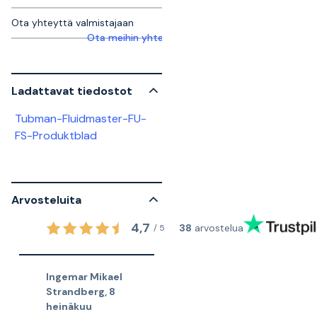
Ota yhteyttä valmistajaan
Ota meihin yhteyttä saadaksesi lisätietoja
Ladattavat tiedostot
Tubman-Fluidmaster-FU-
FS-Produktblad
Arvosteluita
4,7
38
arvostelua
/
5
Ingemar Mikael
Strandberg
,
8
heinäkuu