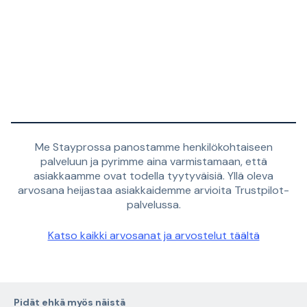
Me Stayprossa panostamme henkilökohtaiseen
palveluun ja pyrimme aina varmistamaan, että
asiakkaamme ovat todella tyytyväisiä. Yllä oleva
arvosana heijastaa asiakkaidemme arvioita Trustpilot-
palvelussa.
Katso kaikki arvosanat ja arvostelut täältä
Pidät ehkä myös näistä