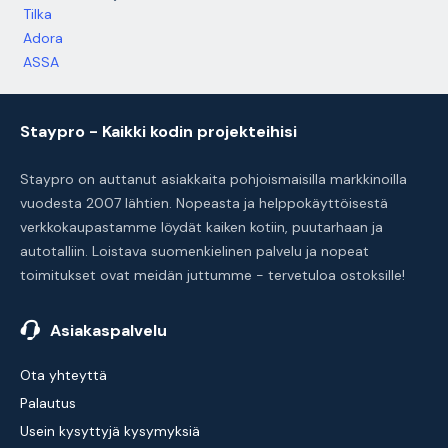
Tilka
Adora
ASSA
Staypro - Kaikki kodin projekteihisi
Staypro on auttanut asiakkaita pohjoismaisilla markkinoilla
vuodesta 2007 lähtien. Nopeasta ja helppokäyttöisestä
verkkokaupastamme löydät kaiken kotiin, puutarhaan ja
autotalliin. Loistava suomenkielinen palvelu ja nopeat
toimitukset ovat meidän juttumme - tervetuloa ostoksille!
Asiakaspalvelu
Ota yhteyttä
Palautus
Usein kysyttyjä kysymyksiä