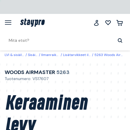
LVI & sisäilma
Sisäilma
Ilmanraikastimet
Lisätarvikkeet ilman puhdistus
5263 Woods Airmaster Keraaminen levy
WOODS AIRMASTER
5263
Tuotenumero: VS17607
Keraaminen
levy