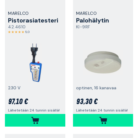
MARELCO
MARELCO
Pistorasiatesteri
Palohälytin
42.4610
KI-9RF
5,0
230 V
optinen, 16 kanavaa
97,10 €
93,30 €
Lähetetään 24 tunnin sisällä!
Lähetetään 24 tunnin sisällä!