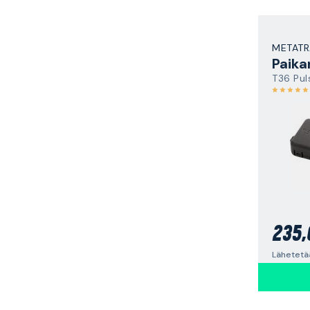
METATR
Paika
T36 Pul
235,
Lähetetää