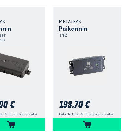
AK
METATRAK
nnin
Paikannin
sar
T42
5,0
00 €
198,70 €
n 5-6 päivän sisällä
Lähetetään 5-6 päivän sisällä