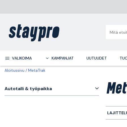
VALIKOIMA
KAMPANJAT
UUTUUDET
TUO
Aloitussivu
MetaTrak
Met
Autotalli & työpaikka
LAJITTEL