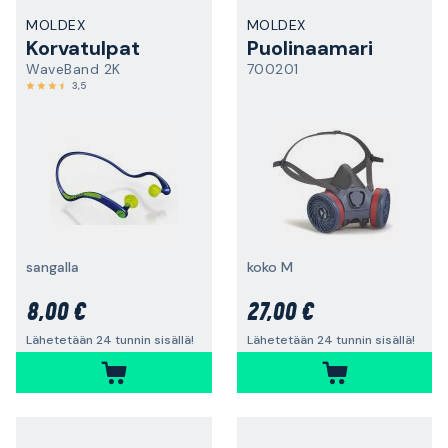
MOLDEX
MOLDEX
Korvatulpat
Puolinaamari
WaveBand 2K
700201
3,5
sangalla
koko M
8,00 €
27,00 €
Lähetetään 24 tunnin sisällä!
Lähetetään 24 tunnin sisällä!