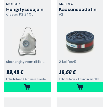
MOLDEX
MOLDEX
Hengityssuojain
Kaasunsuodatin
Classic P2 2405
A2
uloshengitysventtiilillä, FFP2, 20 kpl
2 kpl (pari)
99,40 €
19,60 €
Lähetetään 24 tunnin sisällä!
Lähetetään 24 tunnin sisällä!