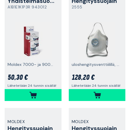
Yhdistelmäsuodatin
Hengityssuojain
A1B1E1K1P3R 943012
2555
Moldex 7000- ja 9000 -sarjojen maskeille, 2 kpl (pari)
uloshengitysventtiilillä, FFP3, 20 kpl
50,30 €
128,20 €
Lähetetään 24 tunnin sisällä!
Lähetetään 24 tunnin sisällä!
MOLDEX
MOLDEX
Hengityssuojain
Hengityssuojain