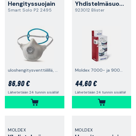
Hengityssuojain
Yhdistelmäsuodatin
Smart Solo P2 2495
923012 Blister
uloshengitysventtiilillä, FFP2, 20 kpl
Moldex 7000- ja 9000 -sarjojen maskeille, 2 kpl (pari)
86,90 €
44,60 €
Lähetetään 24 tunnin sisällä!
Lähetetään 24 tunnin sisällä!
MOLDEX
MOLDEX