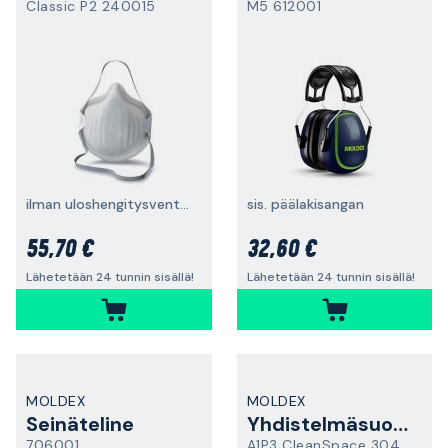
Classic P2 240015
M5 612001
ilman uloshengitysventtiiliä, FFP2, 20 kpl
sis. päälakisangan
55,70 €
32,60 €
Lähetetään 24 tunnin sisällä!
Lähetetään 24 tunnin sisällä!
MOLDEX
MOLDEX
Seinäteline
Yhdistelmäsuodatin
706001
A1P3 CleanSpace 304900