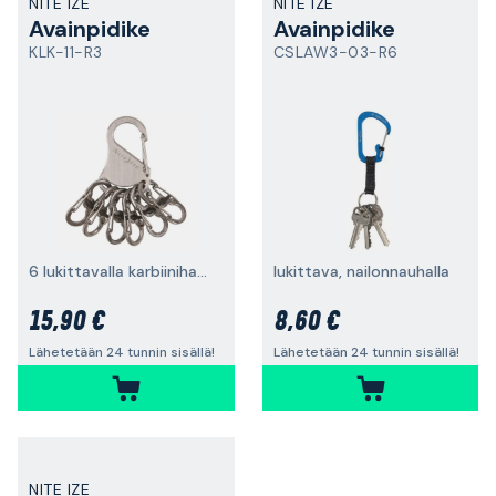
NITE IZE
NITE IZE
Avainpidike
Avainpidike
KLK-11-R3
CSLAW3-03-R6
6 lukittavalla karbiinihaa`lla
lukittava, nailonnauhalla
15,90 €
8,60 €
Lähetetään 24 tunnin sisällä!
Lähetetään 24 tunnin sisällä!
NITE IZE