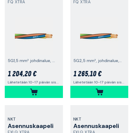
FQ XTRA
FQ XTRA
5G1,5 mm² johdinalue, 250 m/puola
5G2,5 mm², johdinalue, 150 m/puola
1 204,20 €
1 265,10 €
Lähetetään 10-17 päivän sisällä
Lähetetään 10-17 päivän sisällä
NKT
NKT
Asennuskaapeli
Asennuskaapeli
FXLQ XTRA
FXLQ XTRA