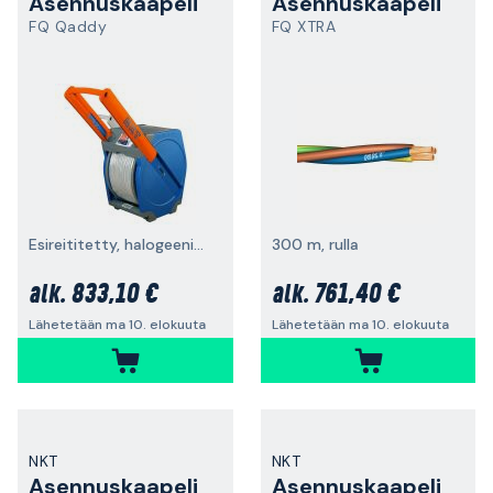
Asennuskaapeli
Asennuskaapeli
FQ Qaddy
FQ XTRA
Esireititetty, halogeeniton
300 m, rulla
833,10 €
761,40 €
alk.
alk.
Lähetetään ma 10. elokuuta
Lähetetään ma 10. elokuuta
NKT
NKT
Asennuskaapeli
Asennuskaapeli