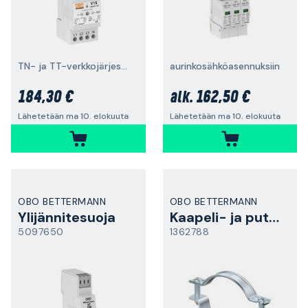
TN- ja TT-verkkojärjestelmille
aurinkosähköasennuksiin
184,30 €
162,50 €
alk.
Lähetetään ma 10. elokuuta
Lähetetään ma 10. elokuuta
OBO BETTERMANN
OBO BETTERMANN
Ylijännitesuoja
Kaapeli- ja putkikiinnike
5097650
1362788