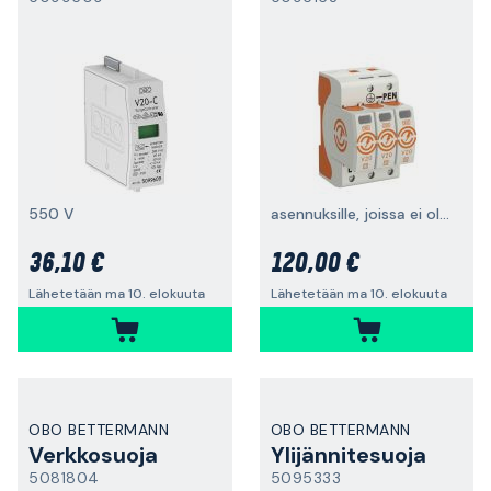
550 V
asennuksille, joissa ei ole salamansuojaa
36,10 €
120,00 €
Lähetetään ma 10. elokuuta
Lähetetään ma 10. elokuuta
OBO BETTERMANN
OBO BETTERMANN
Verkkosuoja
Ylijännitesuoja
5081804
5095333