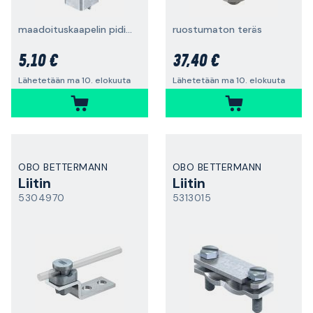
maadoituskaapelin pidikkeelle
ruostumaton teräs
5,10 €
37,40 €
Lähetetään ma 10. elokuuta
Lähetetään ma 10. elokuuta
OBO BETTERMANN
OBO BETTERMANN
Liitin
Liitin
5304970
5313015