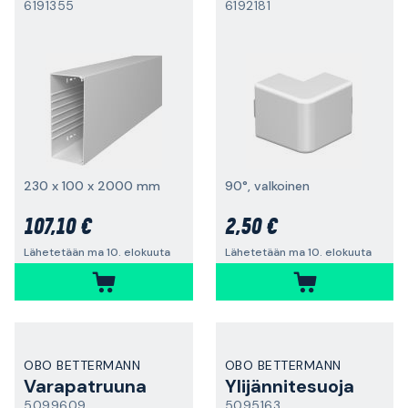
6191355
6192181
230 x 100 x 2000 mm
90°, valkoinen
107,10 €
2,50 €
Lähetetään ma 10. elokuuta
Lähetetään ma 10. elokuuta
OBO BETTERMANN
OBO BETTERMANN
Varapatruuna
Ylijännitesuoja
5099609
5095163