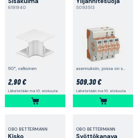
Sisäkulma
Ylijännitesuoja
6191940
5093513
90°, valkoinen
asennuksiin, joissa on salamasuoja
2,90 €
509,30 €
Lähetetään ma 10. elokuuta
Lähetetään ma 10. elokuuta
OBO BETTERMANN
OBO BETTERMANN
Kisko
Syöttökanava