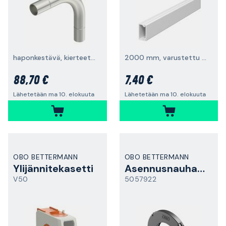
haponkestävä, kierteetön
2000 mm, varustettu teipillä
88,70 €
7,40 €
Lähetetään ma 10. elokuuta
Lähetetään ma 10. elokuuta
OBO BETTERMANN
OBO BETTERMANN
Ylijännitekasetti
Asennusnauhakiinnike
V50
5057922