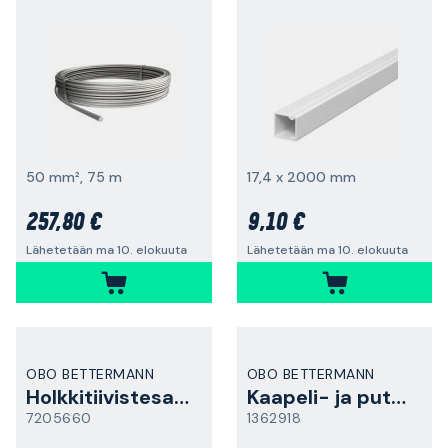
50 mm², 75 m
17,4 x 2000 mm
257,80 €
9,10 €
Lähetetään ma 10. elokuuta
Lähetetään ma 10. elokuuta
OBO BETTERMANN
OBO BETTERMANN
Holkkitiivistesarja
Kaapeli- ja putkikiinnike
7205660
1362918