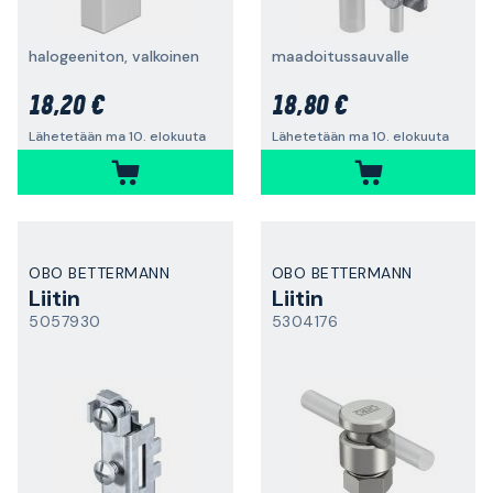
halogeeniton, valkoinen
maadoitussauvalle
18,20 €
18,80 €
Lähetetään ma 10. elokuuta
Lähetetään ma 10. elokuuta
OBO BETTERMANN
OBO BETTERMANN
Liitin
Liitin
5057930
5304176