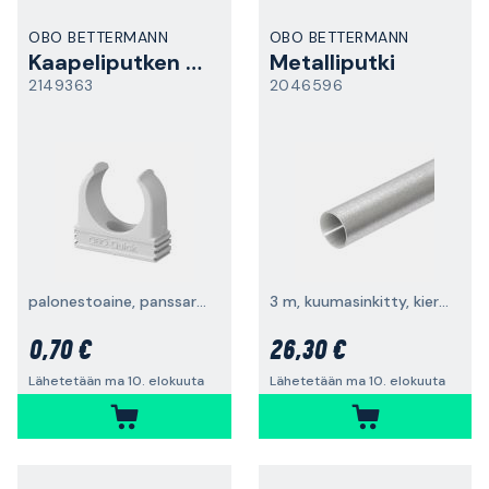
OBO BETTERMANN
OBO BETTERMANN
Kaapeliputken pidike
Metalliputki
2149363
2046596
palonestoaine, panssariputkille
3 m, kuumasinkitty, kierteetön
0,70 €
26,30 €
Lähetetään ma 10. elokuuta
Lähetetään ma 10. elokuuta