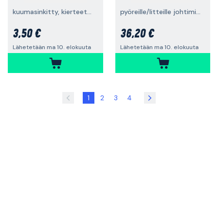
kuumasinkitty, kierteetön
pyöreille/litteille johtimille
3,50 €
36,20 €
Lähetetään ma 10. elokuuta
Lähetetään ma 10. elokuuta
1
2
3
4