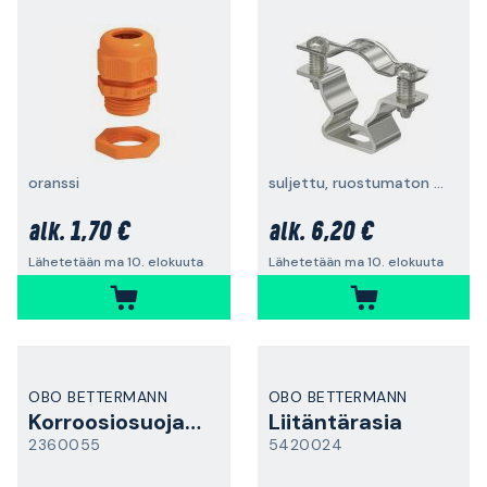
oranssi
suljettu, ruostumaton teräs, sinkitty
1,70 €
6,20 €
alk.
alk.
Lähetetään ma 10. elokuuta
Lähetetään ma 10. elokuuta
OBO BETTERMANN
OBO BETTERMANN
Korroosiosuojanauha
Liitäntärasia
2360055
5420024