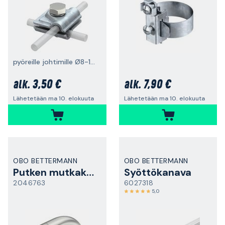
pyöreille johtimille Ø8-10 mm
3,50 €
7,90 €
alk.
alk.
Lähetetään ma 10. elokuuta
Lähetetään ma 10. elokuuta
OBO BETTERMANN
OBO BETTERMANN
Putken mutkakappale
Syöttökanava
2046763
6027318
5,0