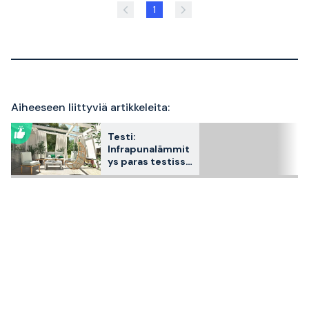
1
Aiheeseen liittyviä artikkeleita:
Testi:
Infrapunalämmit
ys paras testissä
2026 – 3
asiakassuosikkia
vertailussa