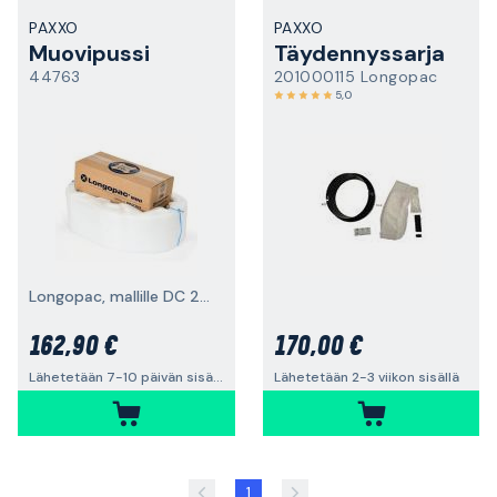
PAXXO
PAXXO
Muovipussi
Täydennyssarja
44763
201000115 Longopac
5,0
Longopac, mallille DC 2900L
162,90 €
170,00 €
Lähetetään 7-10 päivän sisällä
Lähetetään 2-3 viikon sisällä
1