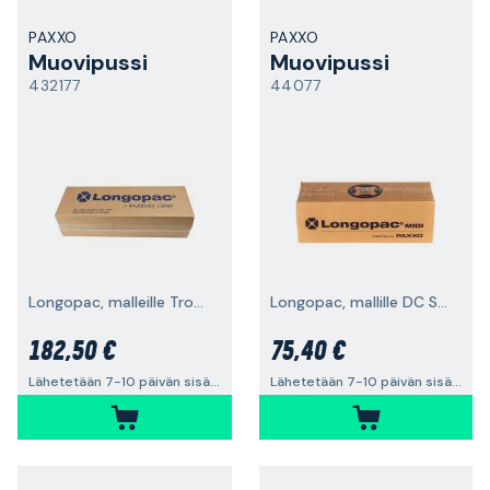
PAXXO
PAXXO
Muovipussi
Muovipussi
432177
44077
Longopac, malleille Tromb L / Storm / 5900L
Longopac, mallille DC Storm
182,50 €
75,40 €
Lähetetään 7-10 päivän sisällä
Lähetetään 7-10 päivän sisällä