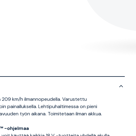
n 209 km/h ilmannopeudella. Varustettu
painalluksella. Lehtipuhaltimessa on pieni
vuuden työn aikana. Toimitetaan ilman akkua.
™ -ohjelmaa
 käyttää kaikkia 18 V -tuotteita yhdellä akulla