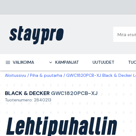
VALIKOIMA
KAMPANJAT
UUTUUDET
TUO
Aloitussivu
Piha & puutarha
GWC1820PCB-XJ Black & Decker Leht
BLACK & DECKER
GWC1820PCB-XJ
Tuotenumero: 2840213
Lehtipuhallin