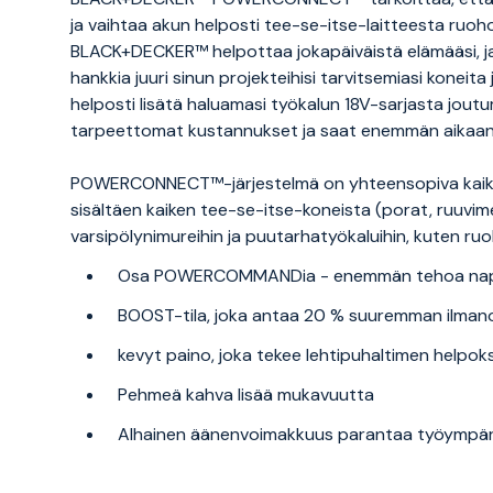
ja vaihtaa akun helposti tee-se-itse-laitteesta ruo
BLACK+DECKER™ helpottaa jokapäiväistä elämääsi, ja 
hankkia juuri sinun projekteihisi tarvitsemiasi koneita ja
helposti lisätä haluamasi työkalun 18V-sarjasta jou
tarpeettomat kustannukset ja saat enemmän aikaan
POWERCONNECT™-järjestelmä on yhteensopiva kaik
sisältäen kaiken tee-se-itse-koneista (porat, ruuvime
varsipölynimureihin ja puutarhatyökaluihin, kuten ruoh
Osa POWERCOMMANDia - enemmän tehoa napin
BOOST-tila, joka antaa 20 % suuremman ilma
kevyt paino, joka tekee lehtipuhaltimen helpok
Pehmeä kahva lisää mukavuutta
Alhainen äänenvoimakkuus parantaa työympär