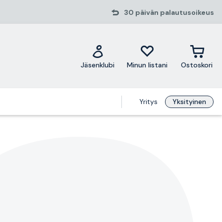
30 päivän palautusoikeus
Jäsenklubi
Minun listani
Ostoskori
Yritys
Yksityinen