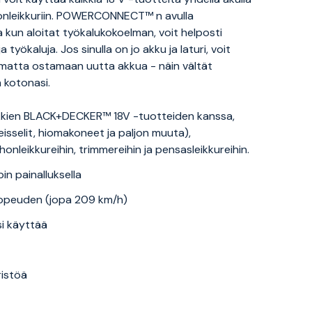
honleikkuriin. POWERCONNECT™ n avulla
kun aloitat työkalukokoelman, voit helposti
 työkaluja. Jos sinulla on jo akku ja laturi, voit
tumatta ostamaan uutta akkua - näin vältät
 kotonasi.
kien BLACK+DECKER™ 18V -tuotteiden kanssa,
isselit, hiomakoneet ja paljon muuta),
onleikkureihin, trimmereihin ja pensasleikkureihin.
 painalluksella
nopeuden (jopa 209 km/h)
si käyttää
istöä