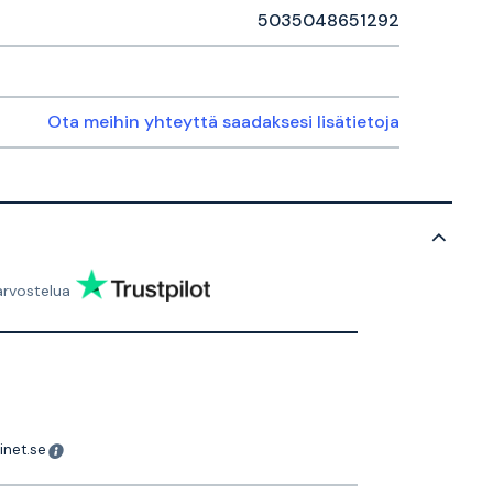
5035048651292
Ota meihin yhteyttä saadaksesi lisätietoja
arvostelua
inet.se