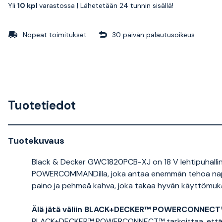
Yli
10 kpl
varastossa |
Lähetetään 24 tunnin sisällä!
Nopeat toimitukset
30 päivän palautusoikeus
Tuotetiedot
Tuotekuvaus
Black & Decker GWC1820PCB-XJ on 18 V lehtipuhalli
POWERCOMMANDilla, joka antaa enemmän tehoa napin 
paino ja pehmeä kahva, joka takaa hyvän käyttömuka
Älä jätä väliin BLACK+DECKER™ POWERCONNECT
BLACK+DECKER™ POWERCONNECT™ tarkoittaa, että voit