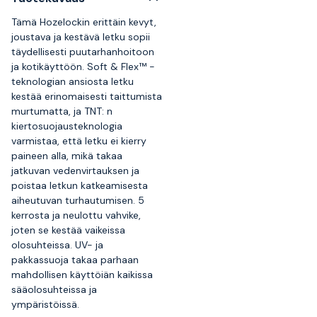
Tämä Hozelockin erittäin kevyt,
joustava ja kestävä letku sopii
täydellisesti puutarhanhoitoon
ja kotikäyttöön. Soft & Flex™ -
teknologian ansiosta letku
kestää erinomaisesti taittumista
murtumatta, ja TNT: n
kiertosuojausteknologia
varmistaa, että letku ei kierry
paineen alla, mikä takaa
jatkuvan vedenvirtauksen ja
poistaa letkun katkeamisesta
aiheutuvan turhautumisen. 5
kerrosta ja neulottu vahvike,
joten se kestää vaikeissa
olosuhteissa. UV- ja
pakkassuoja takaa parhaan
mahdollisen käyttöiän kaikissa
sääolosuhteissa ja
ympäristöissä.