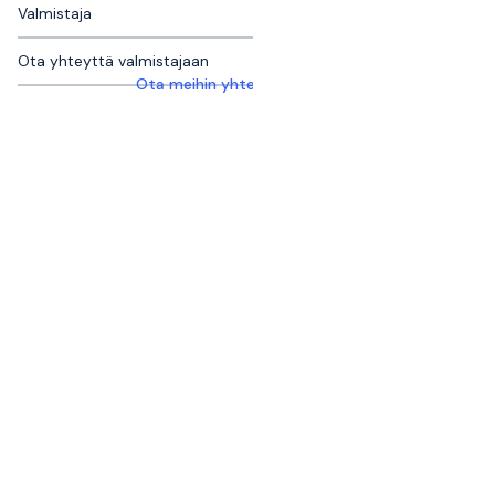
Valmistaja
Ota yhteyttä valmistajaan
Ota meihin yhteyttä saadaksesi lisätietoja