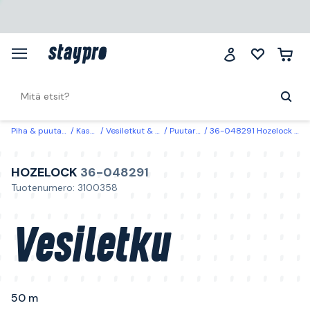
Piha & puutarha
Kastelu
Vesiletkut & Liittimet
Puutarhaletkut
36-048291 Hozelock Vesiletku 50 m Ø 25 mm
HOZELOCK
36-048291
Tuotenumero: 3100358
Vesiletku
50 m