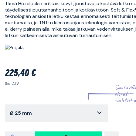
Tämä Hozelockin erittäin kevyt, joustava ja kestävä letku so
täydellisesti puutarhanhoitoon ja kotikäyttöön. Soft & Flex
teknologian ansiosta letku kestää erinomaisesti taittumist
murtumatta, ja TNT: n kiertosuojausteknologia varmistaa, e
ei kierry paineen alla, mikä takaa jatkuvan vedenvirtauksen 
letkun katkeamisesta aiheutuvan turhautumisen.
225,40 €
Sis. ALV
Saatavill
olevat
vaihtoehd
Ø 25 mm