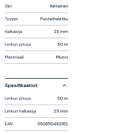
Väri
Keltainen
Tyyppi
Puutarhaletku
Halkaisija
25 mm
Letkun pituus
50 m
Materiaali
Muovi
Spesifikaatiot
Letkun pituus
50 m
Letkun halkaisija
25 mm
EAN
3506110482912