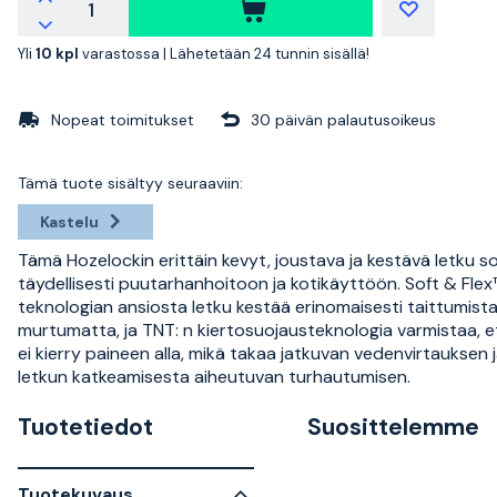
Yli
10 kpl
varastossa |
Lähetetään 24 tunnin sisällä!
Nopeat toimitukset
30 päivän palautusoikeus
Tämä tuote sisältyy seuraaviin:
Kastelu
Tämä Hozelockin erittäin kevyt, joustava ja kestävä letku so
täydellisesti puutarhanhoitoon ja kotikäyttöön. Soft & Flex
teknologian ansiosta letku kestää erinomaisesti taittumist
murtumatta, ja TNT: n kiertosuojausteknologia varmistaa, e
ei kierry paineen alla, mikä takaa jatkuvan vedenvirtauksen 
letkun katkeamisesta aiheutuvan turhautumisen.
Tuotetiedot
Suosittelemme
Tuotekuvaus