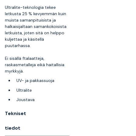
Ultralite-teknologia tekee
letkusta 25 % kevyemmän kuin
muista samanpituisista ja
halkaisijaltaan samankokoisista
letkuista, joten sitä on helppo
kuljettaa ja käsitellä
puutarhassa.
Ei sisällä ftalaatteja,
raskasmetalleja eikä haitallisia
myrkkyjä.
UV- ja pakkassuoja
Ultralite
Joustava
Tekniset
tiedot