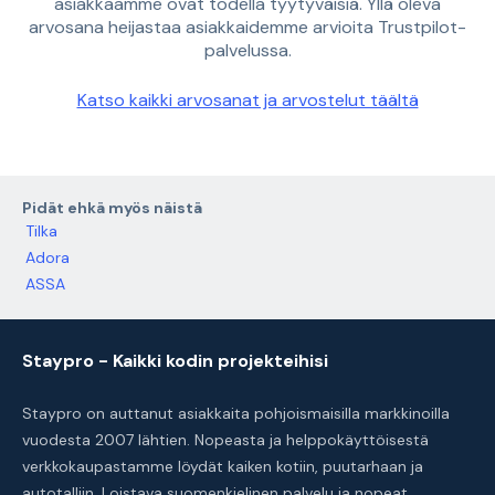
asiakkaamme ovat todella tyytyväisiä. Yllä oleva
arvosana heijastaa asiakkaidemme arvioita Trustpilot-
palvelussa.
Katso kaikki arvosanat ja arvostelut täältä
Pidät ehkä myös näistä
Tilka
Adora
ASSA
Staypro - Kaikki kodin projekteihisi
Staypro on auttanut asiakkaita pohjoismaisilla markkinoilla
vuodesta 2007 lähtien. Nopeasta ja helppokäyttöisestä
verkkokaupastamme löydät kaiken kotiin, puutarhaan ja
autotalliin. Loistava suomenkielinen palvelu ja nopeat