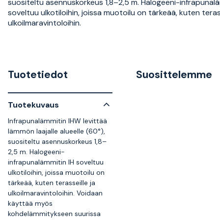
suositeltu asennuskorkeus 1,8–2,5 m. Halogeeni-infrapunalä
soveltuu ulkotiloihin, joissa muotoilu on tärkeää, kuten terass
ulkoilmaravintoloihin.
Tuotetiedot
Suosittelemme
Tuotekuvaus
Infrapunalämmitin IHW levittää
lämmön laajalle alueelle (60°),
suositeltu asennuskorkeus 1,8–
2,5 m. Halogeeni-
infrapunalämmitin IH soveltuu
ulkotiloihin, joissa muotoilu on
tärkeää, kuten terasseille ja
ulkoilmaravintoloihin. Voidaan
käyttää myös
kohdelämmitykseen suurissa