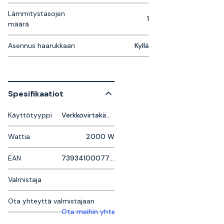
Lämmitystasojen
1
määrä
Asennus haarukkaan
Kyllä
Spesifikaatiot
Käyttötyyppi
Verkkovirtakäyttöinen
Wattia
2000 W
EAN
7393410007794
Valmistaja
Ota yhteyttä valmistajaan
Ota meihin yhteyttä saadaksesi lisätietoja