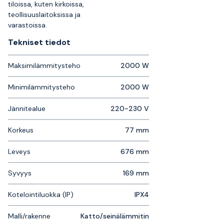
tiloissa, kuten kirkoissa,
teollisuuslaitoksissa ja
varastoissa.
Tekniset tiedot
Maksimilämmitysteho
2000 W
Minimilämmitysteho
2000 W
Jännitealue
220-230 V
Korkeus
77 mm
Leveys
676 mm
Syvyys
169 mm
Kotelointiluokka (IP)
IPX4
Malli/rakenne
Katto/seinälämmitin