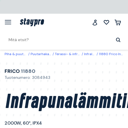
Piha & puutarha
Puutarhakalusteet
Terassi- & infralämmittimet
Infralämmittimet
11880 Frico Infrapunalämmitin 2000W, 60°, IPX4
FRICO
11880
Tuotenumero: 3084943
Infrapunalämmiti
2000W, 60°, IPX4