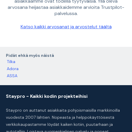
asiakkaamme ovat todella tyytyväisiä. Yllä oleva
arvosana heijastaa asiakkaidemme arvioita Trustpilot-
palvelussa.
Katso kaikki arvosanat ja arvostelut täältä
Pidät ehkä myös näistä
Tilka
Adora
ASSA
Staypro - Kaikki kodin projekteihisi
Staypro on auttanut asiakkaita pohjoismaisilla markkinoilla
vuodesta 2007 lähtien. Nopeasta ja helppokäyttöisestä
verkkokaupastamme löydät kaiken kotiin, puutarhaan ja
autotalliin. Loistava suomenkielinen palvelu ja nopeat