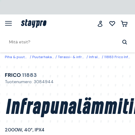
Piha & puutarha
Puutarhakalusteet
Terassi- & infralämmittimet
Infralämmittimet
11883 Frico Infrapunalämmitin 2000W, 40°, IPX4
FRICO
11883
Tuotenumero: 3084944
Infrapunalämmiti
2000W, 40°, IPX4