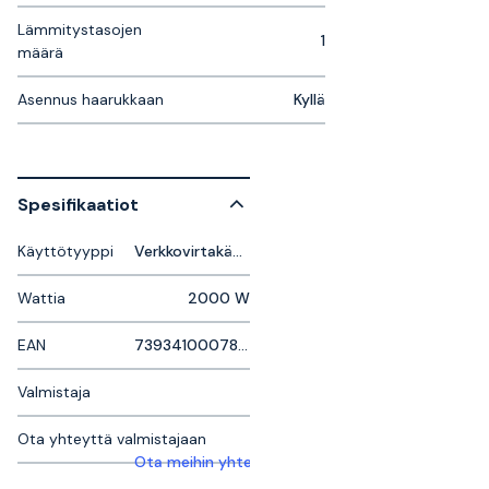
Lämmitystasojen
1
määrä
Asennus haarukkaan
Kyllä
Spesifikaatiot
Käyttötyyppi
Verkkovirtakäyttöinen
Wattia
2000 W
EAN
7393410007824
Valmistaja
Ota yhteyttä valmistajaan
Ota meihin yhteyttä saadaksesi lisätietoja