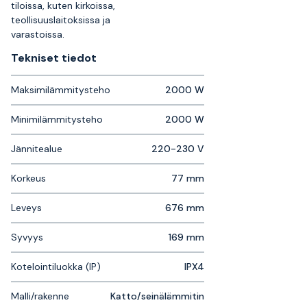
tiloissa, kuten kirkoissa,
teollisuuslaitoksissa ja
varastoissa.
Tekniset tiedot
Maksimilämmitysteho
2000 W
Minimilämmitysteho
2000 W
Jännitealue
220-230 V
Korkeus
77 mm
Leveys
676 mm
Syvyys
169 mm
Kotelointiluokka (IP)
IPX4
Malli/rakenne
Katto/seinälämmitin