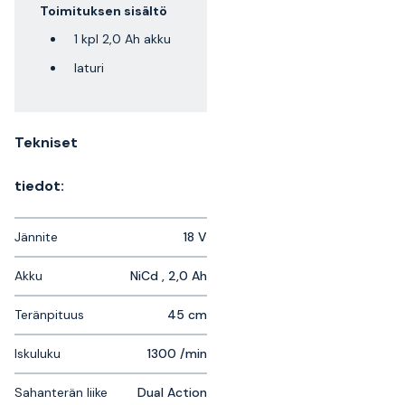
Toimituksen sisältö
1 kpl 2,0 Ah akku
laturi
Tekniset
tiedot:
Jännite
18 V
Akku
NiCd , 2,0 Ah
Teränpituus
45 cm
Iskuluku
1300 /min
Sahanterän liike
Dual Action