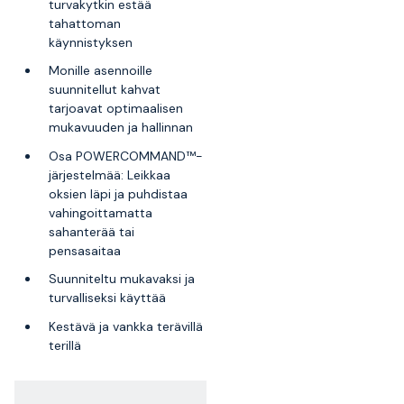
turvakytkin estää
tahattoman
käynnistyksen
Monille asennoille
suunnitellut kahvat
tarjoavat optimaalisen
mukavuuden ja hallinnan
Osa POWERCOMMAND™-
järjestelmää: Leikkaa
oksien läpi ja puhdistaa
vahingoittamatta
sahanterää tai
pensasaitaa
Suunniteltu mukavaksi ja
turvalliseksi käyttää
Kestävä ja vankka terävillä
terillä