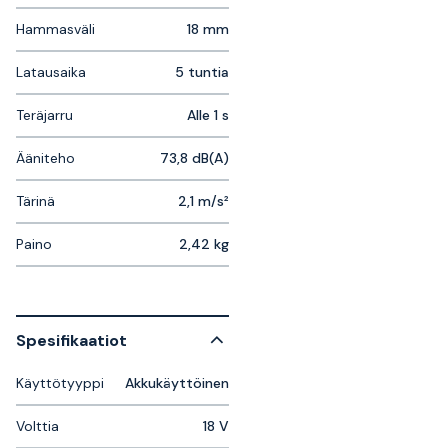
Hammasväli
18 mm
Latausaika
5 tuntia
Teräjarru
Alle 1 s
Ääniteho
73,8 dB(A)
Tärinä
2,1 m/s²
Paino
2,42 kg
Spesifikaatiot
Käyttötyyppi
Akkukäyttöinen
Volttia
18 V