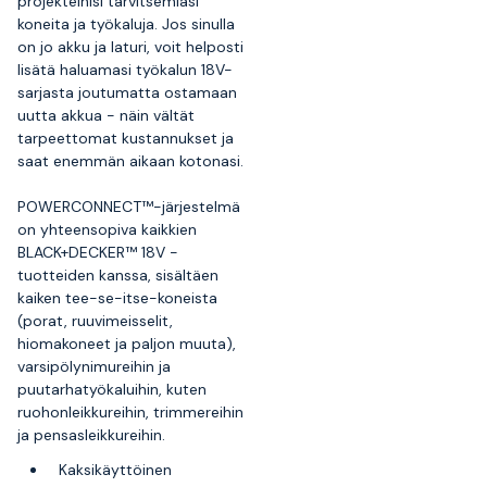
projekteihisi tarvitsemiasi
koneita ja työkaluja. Jos sinulla
on jo akku ja laturi, voit helposti
lisätä haluamasi työkalun 18V-
sarjasta joutumatta ostamaan
uutta akkua - näin vältät
tarpeettomat kustannukset ja
saat enemmän aikaan kotonasi.
POWERCONNECT™-järjestelmä
on yhteensopiva kaikkien
BLACK+DECKER™ 18V -
tuotteiden kanssa, sisältäen
kaiken tee-se-itse-koneista
(porat, ruuvimeisselit,
hiomakoneet ja paljon muuta),
varsipölynimureihin ja
puutarhatyökaluihin, kuten
ruohonleikkureihin, trimmereihin
ja pensasleikkureihin.
Kaksikäyttöinen