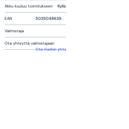
Akku kuuluu toimitukseen
Kyllä
EAN
5035048639924
Valmistaja
Ota yhteyttä valmistajaan
Ota meihin yhteyttä saadaksesi lisätietoja