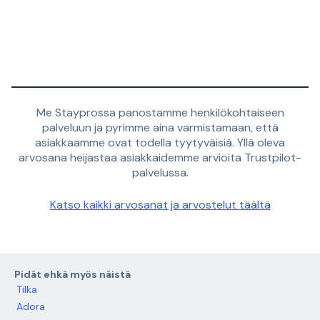
Me Stayprossa panostamme henkilökohtaiseen
palveluun ja pyrimme aina varmistamaan, että
asiakkaamme ovat todella tyytyväisiä. Yllä oleva
arvosana heijastaa asiakkaidemme arvioita Trustpilot-
palvelussa.
Katso kaikki arvosanat ja arvostelut täältä
Pidät ehkä myös näistä
Tilka
Adora