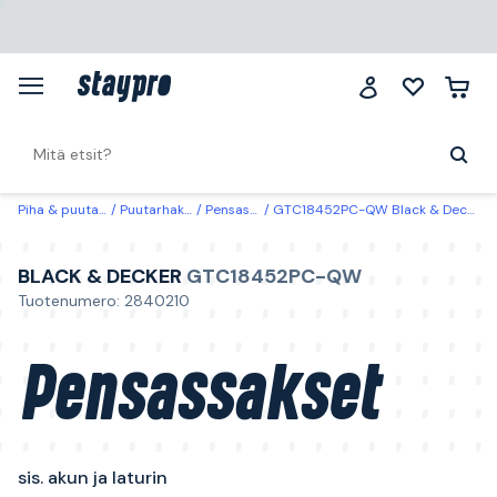
Piha & puutarha
Puutarhakoneet
Pensasleikkurit
GTC18452PC-QW Black & Decker Pensassakset sis. akun ja laturin
BLACK & DECKER
GTC18452PC-QW
Tuotenumero: 2840210
Pensassakset
sis. akun ja laturin