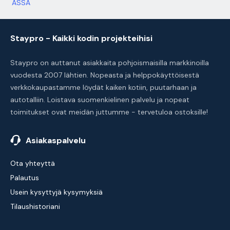
ASSA
Staypro - Kaikki kodin projekteihisi
Staypro on auttanut asiakkaita pohjoismaisilla markkinoilla
vuodesta 2007 lähtien. Nopeasta ja helppokäyttöisestä
verkkokaupastamme löydät kaiken kotiin, puutarhaan ja
autotalliin. Loistava suomenkielinen palvelu ja nopeat
toimitukset ovat meidän juttumme - tervetuloa ostoksille!
Asiakaspalvelu
Ota yhteyttä
Palautus
Usein kysyttyjä kysymyksiä
Tilaushistoriani