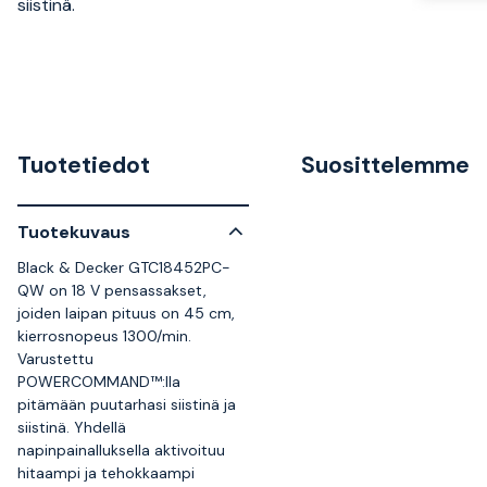
siistinä.
Tuotetiedot
Suosittelemme
Tuotekuvaus
Black & Decker GTC18452PC-
QW on 18 V pensassakset,
joiden laipan pituus on 45 cm,
kierrosnopeus 1300/min.
Varustettu
POWERCOMMAND™:lla
pitämään puutarhasi siistinä ja
siistinä. Yhdellä
napinpainalluksella aktivoituu
hitaampi ja tehokkaampi