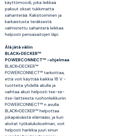
käyttömoodi, joka leikkaa
paksut oksat tukkimatta
sahanterää. Kaksitoiminen ja
karkaistusta teräksestä
valmistettu sahanterä leikkaa
helposti pensasaitojen läpi.
Älä jätä väliin
BLACK+DECKER™
POWERCONNECT™ -ohjelmaa
BLACK+DECKER™
POWERCONNECT™ tarkoittaa,
että voit käyttää kaikkia 18 V -
tuotteita yhdellä akulla ja
vaihtaa akun helposti tee-se-
itse-laitteesta ruohonleikkuriin.
POWERCONNECT™ n avulla
BLACK+DECKER™ helpottaa
jokapäiväistä elämääsi, ja kun
aloitat työkalukokoelman, voit
helposti hankkia juuri sinun