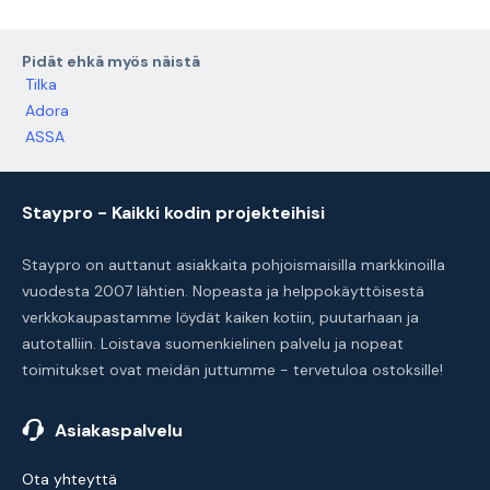
Pidät ehkä myös näistä
Tilka
Adora
ASSA
Staypro - Kaikki kodin projekteihisi
Staypro on auttanut asiakkaita pohjoismaisilla markkinoilla
vuodesta 2007 lähtien. Nopeasta ja helppokäyttöisestä
verkkokaupastamme löydät kaiken kotiin, puutarhaan ja
autotalliin. Loistava suomenkielinen palvelu ja nopeat
toimitukset ovat meidän juttumme - tervetuloa ostoksille!
Asiakaspalvelu
Ota yhteyttä