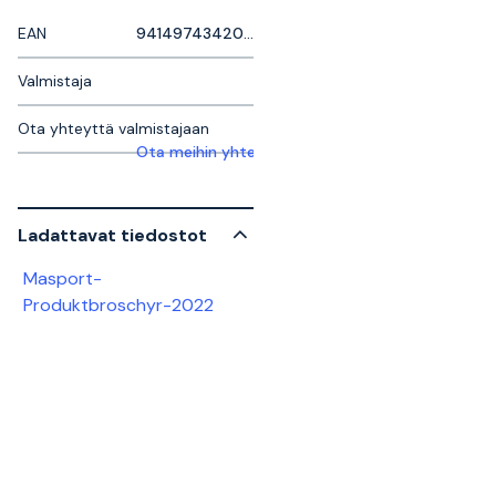
EAN
9414974342072
Valmistaja
Ota yhteyttä valmistajaan
Ota meihin yhteyttä saadaksesi lisätietoja
Ladattavat tiedostot
Masport-
Produktbroschyr-2022