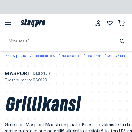
Piha & puutarha
Ruoanlaitto & grillit
Ruoanlaittovälineet
Lisätarvikkeet grillit
134207 Masport Grillikansi
MASPORT
134207
Tuotenumero: 1180129
Grillikansi
Grillikansi Masport Maestron päälle. Kansi on valmistettu k
materiaalista ja suojaa grilliä ulkoisilta tekijöiltä, kuten UV-sä