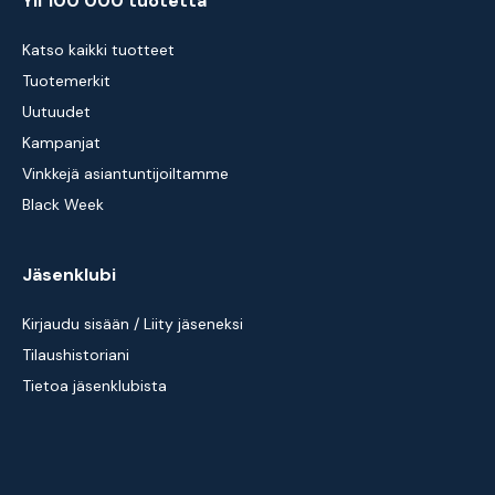
Yli 100 000 tuotetta
Katso kaikki tuotteet
Tuotemerkit
Uutuudet
Kampanjat
Vinkkejä asiantuntijoiltamme
Black Week
Jäsenklubi
Kirjaudu sisään / Liity jäseneksi
Tilaushistoriani
Tietoa jäsenklubista