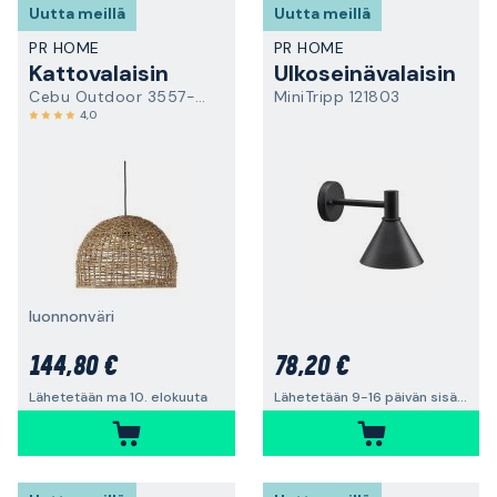
Uutta meillä
Uutta meillä
PR HOME
PR HOME
Kattovalaisin
Ulkoseinävalaisin
Cebu Outdoor 3557-2503
MiniTripp 121803
4,0
luonnonväri
144,80 €
78,20 €
Lähetetään ma 10. elokuuta
Lähetetään 9-16 päivän sisällä