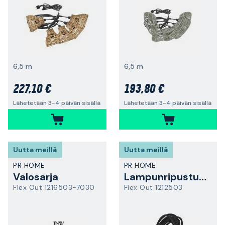
6,5 m
6,5 m
227,10 €
193,80 €
Lähetetään 3-4 päivän sisällä
Lähetetään 3-4 päivän sisällä
Uutta meillä
Uutta meillä
PR HOME
PR HOME
Valosarja
Lampunripustusjohto
Flex Out 1216503-7030
Flex Out 1212503