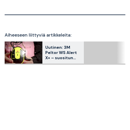
Aiheeseen liittyviä artikkeleita:
Uutinen: 3M
Peltor WS Alert
X+ – suositun
kuulonsuojaimen
seuraava askel