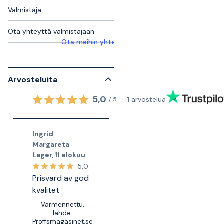
Valmistaja
Ota yhteyttä valmistajaan
Ota meihin yhteyttä saadaksesi lisätietoja
Arvosteluita
5,0
1
arvostelua
/
5
Ingrid
Margareta
Lager
,
11 elokuu
5,0
Prisvärd av god
kvalitet
Varmennettu,
lähde:
Proffsmagasinet.se