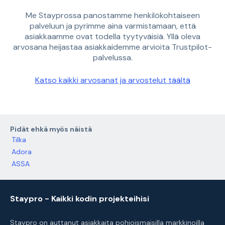
Me Stayprossa panostamme henkilökohtaiseen
palveluun ja pyrimme aina varmistamaan, että
asiakkaamme ovat todella tyytyväisiä. Yllä oleva
arvosana heijastaa asiakkaidemme arvioita Trustpilot-
palvelussa.
Katso kaikki arvosanat ja arvostelut täältä
Pidät ehkä myös näistä
Tilka
Adora
ASSA
Staypro - Kaikki kodin projekteihisi
Staypro on auttanut asiakkaita pohjoismaisilla markkinoilla