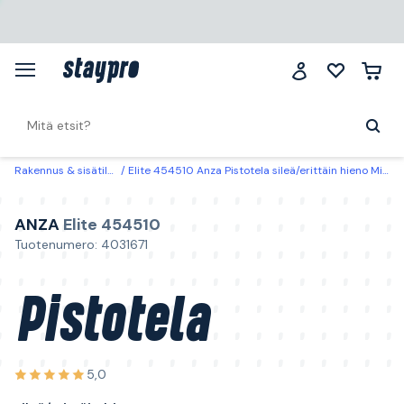
Rakennus & sisätilat
Elite 454510 Anza Pistotela sileä/erittäin hieno Mini
ANZA
Elite 454510
Tuotenumero: 4031671
Pistotela
5,0