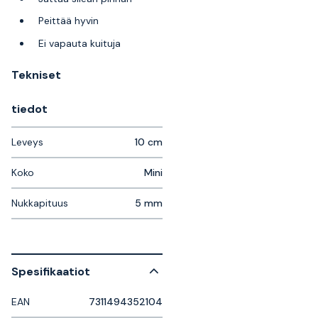
Peittää hyvin
Ei vapauta kuituja
Tekniset
tiedot
Leveys
10 cm
Koko
Mini
Nukkapituus
5 mm
Spesifikaatiot
EAN
7311494352104