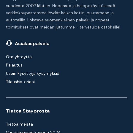
vuodesta 2007 lähtien. Nopeasta ja helppokäyttöisestä
verkkokaupastamme löydät kaiken kotiin, puutarhaan ja
autotalliin. Loistava suomenkielinen palvelu ja nopeat
toimitukset ovat meidän juttumme - tervetuloa ostoksille!
Asiakaspalvelu
Ota yhteyttä
Palautus
Usein kysyttyjä kysymyksiä
Tilaushistoriani
Tietoa Stayprosta
Tietoa meistä
Vuoden paras kauppa 2024