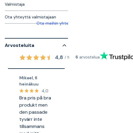
Valmistaja
Ota yhteyttä valmistajaan
Ota meihin yhteyttä saadaksesi lisätietoja
Arvosteluita
4,8
6
arvostelua
/
5
Mikael
,
6
heinäkuu
4,0
Bra pris på bra
produkt men
den passade
tyvärr inte
tillsammans