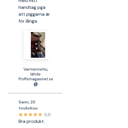
med mitt
handtag pga
att piggarna är
för långa.
Varmennettu,
lähde:
Proffsmagasinet.se
Sami
,
25
toukokuu
5,0
Bra produkt.