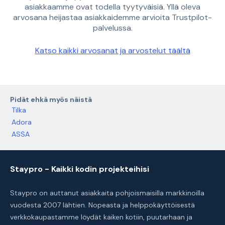
asiakkaamme ovat todella tyytyväisiä. Yllä oleva
arvosana heijastaa asiakkaidemme arvioita Trustpilot-
palvelussa.
Katso kaikki arvosanat ja arvostelut täältä
Pidät ehkä myös näistä
Tilka
Adora
ASSA
Staypro - Kaikki kodin projekteihisi
Staypro on auttanut asiakkaita pohjoismaisilla markkinoilla
vuodesta 2007 lähtien. Nopeasta ja helppokäyttöisestä
verkkokaupastamme löydät kaiken kotiin, puutarhaan ja