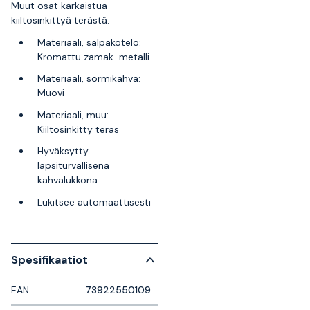
Muut osat karkaistua
kiiltosinkittyä terästä.
Materiaali, salpakotelo:
Kromattu zamak-metalli
Materiaali, sormikahva:
Muovi
Materiaali, muu:
Kiiltosinkitty teräs
Hyväksytty
lapsiturvallisena
kahvalukkona
Lukitsee automaattisesti
Spesifikaatiot
EAN
7392255010983