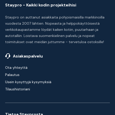
Staypro - Kaikki kodin projekteihisi
Staypro on auttanut asiakkaita pohjoismaisilla markkinoilla
vuodesta 2007 lähtien. Nopeasta ja helppokäyttöisestä
verkkokaupastamme löydät kaiken kotiin, puutarhaan ja
autotalliin. Loistava suomenkielinen palvelu ja nopeat
toimitukset ovat meidän juttumme - tervetuloa ostoksille!
Asiakaspalvelu
Ota yhteyttä
Palautus
Usein kysyttyjä kysymyksiä
Tilaushistoriani
Tietoa Stayprosta