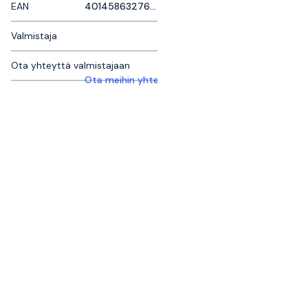
EAN
4014586327655
Valmistaja
Ota yhteyttä valmistajaan
Ota meihin yhteyttä saadaksesi lisätietoja