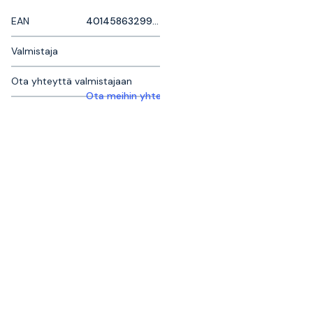
EAN
4014586329970
Valmistaja
Ota yhteyttä valmistajaan
Ota meihin yhteyttä saadaksesi lisätietoja