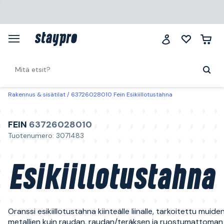
Rakennus & sisätilat
63726028010 Fein Esikiillotustahna
FEIN
63726028010
Tuotenumero: 3071483
Esikiillotustahna
Oranssi esikiillotustahna kiinteälle liinalle, tarkoitettu muide
metallien kuin raudan, raudan/teräksen ja ruostumattoman