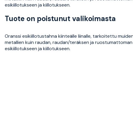
esikiillotukseen ja kiillotukseen.
Tuote on poistunut valikoimasta
Oranssi esikiillotustahna kiinteälle liinalle, tarkoitettu muide
metallien kuin raudan, raudan/teräksen ja ruostumattoman
esikiillotukseen ja kiillotukseen.