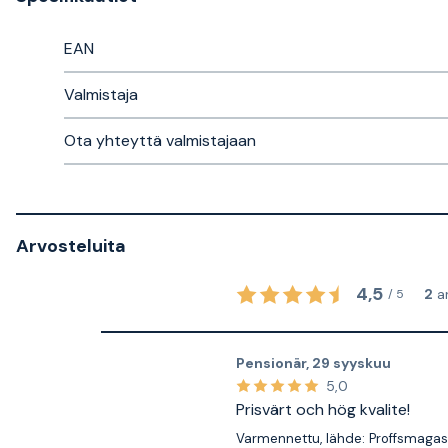
EAN
Valmistaja
Ota yhteyttä valmistajaan
Arvosteluita
4,5
2
a
/
5
Pensionär
,
29 syyskuu
5,0
Prisvärt och hög kvalite!
Varmennettu, lähde: Proffsmagas