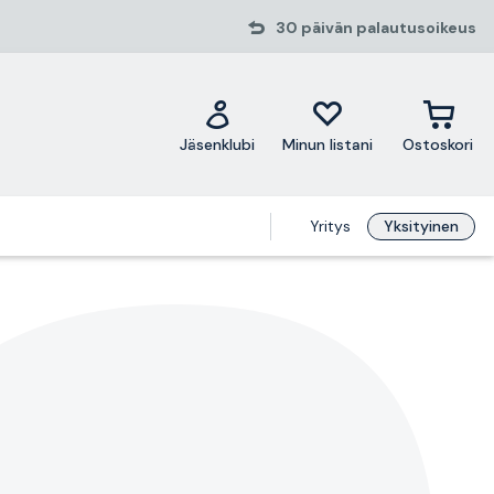
30 päivän palautusoikeus
Jäsenklubi
Minun listani
Ostoskori
Yritys
Yksityinen