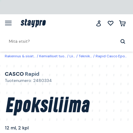
Rakennus & sisätilat
Kemialliset tuotteet
Liima
Tekniikkaliima
Rapid Casco Epoksiliima 12 ml, 2 kpl
CASCO
Rapid
Tuotenumero: 2480334
Epoksiliima
12 ml, 2 kpl