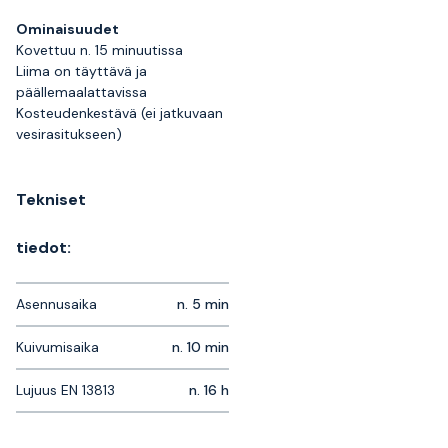
Ominaisuudet
Kovettuu n. 15 minuutissa
Liima on täyttävä ja
päällemaalattavissa
Kosteudenkestävä (ei jatkuvaan
vesirasitukseen)
Tekniset
tiedot:
Asennusaika
n. 5 min
Kuivumisaika
n. 10 min
Lujuus EN 13813
n. 16 h