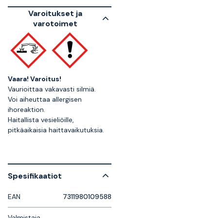
Varoitukset ja
varotoimet
Vaara!
Varoitus!
Vaurioittaa vakavasti silmiä.
Voi aiheuttaa allergisen
ihoreaktion.
Haitallista vesieliöille,
pitkäaikaisia haittavaikutuksia.
Spesifikaatiot
EAN
7311980109588
Valmistaja