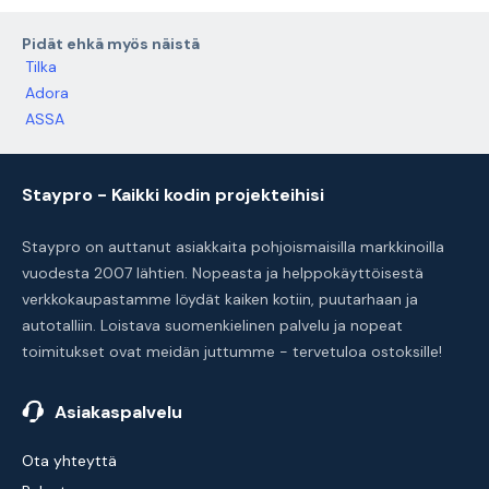
Pidät ehkä myös näistä
Tilka
Adora
ASSA
Staypro - Kaikki kodin projekteihisi
Staypro on auttanut asiakkaita pohjoismaisilla markkinoilla
vuodesta 2007 lähtien. Nopeasta ja helppokäyttöisestä
verkkokaupastamme löydät kaiken kotiin, puutarhaan ja
autotalliin. Loistava suomenkielinen palvelu ja nopeat
toimitukset ovat meidän juttumme - tervetuloa ostoksille!
Asiakaspalvelu
Ota yhteyttä