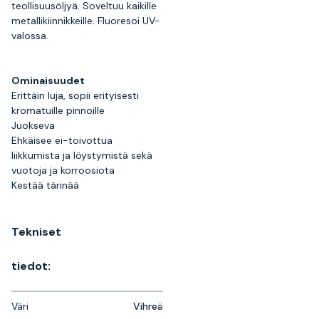
teollisuusöljyä. Soveltuu kaikille
metallikiinnikkeille. Fluoresoi UV-
valossa.
Ominaisuudet
Erittäin luja, sopii erityisesti
kromatuille pinnoille
Juokseva
Ehkäisee ei-toivottua
liikkumista ja löystymistä sekä
vuotoja ja korroosiota
Kestää tärinää
Tekniset
tiedot:
Väri
Vihreä