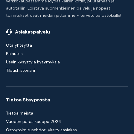
verkkokaupastamme löydät kaiken kotiin, puutarhaan ja
autotalliin. Loistava suomenkielinen palvelu ja nopeat
toimitukset ovat meidän juttumme - tervetuloa ostoksille!
Asiakaspalvelu
Ota yhteyttä
Palautus
Usein kysyttyjä kysymyksiä
Tilaushistoriani
Tietoa Stayprosta
Tietoa meistä
Vuoden paras kauppa 2024
Osto/toimitusehdot: yksityisasiakas