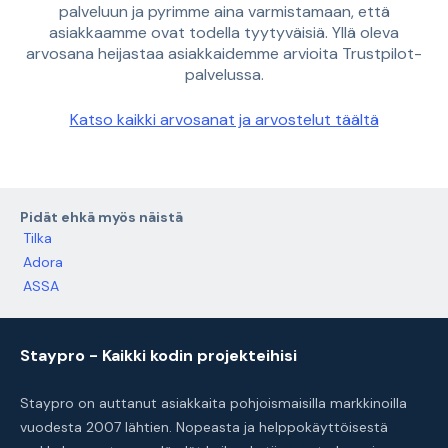
palveluun ja pyrimme aina varmistamaan, että
asiakkaamme ovat todella tyytyväisiä. Yllä oleva
arvosana heijastaa asiakkaidemme arvioita Trustpilot-
palvelussa.
Katso kaikki arvosanat ja arvostelut täältä
Pidät ehkä myös näistä
Tilka
Adora
ASSA
Staypro - Kaikki kodin projekteihisi
Staypro on auttanut asiakkaita pohjoismaisilla markkinoilla
vuodesta 2007 lähtien. Nopeasta ja helppokäyttöisestä