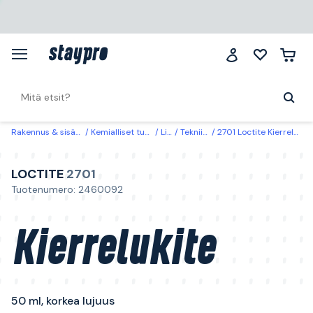
Rakennus & sisätilat
Kemialliset tuotteet
Liima
Tekniikkaliima
2701 Loctite Kierrelukite 50 ml, korkea lujuus
LOCTITE
2701
Tuotenumero: 2460092
Kierrelukite
50 ml, korkea lujuus