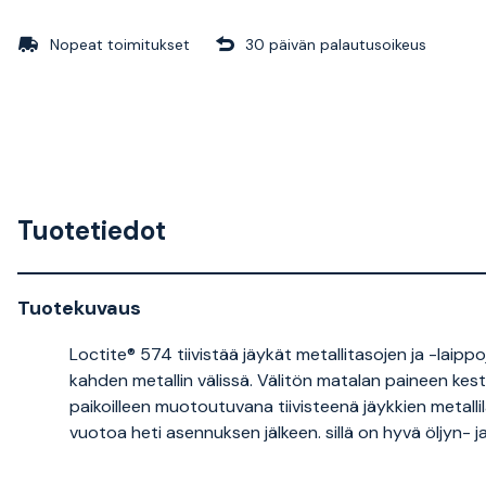
Nopeat toimitukset
30 päivän palautusoikeus
Tuotetiedot
Tuotekuvaus
Loctite® 574 tiivistää jäykät metallitasojen ja -laipp
kahden metallin välissä. Välitön matalan paineen kest
paikoilleen muotoutuvana tiivisteenä jäykkien metall
vuotoa heti asennuksen jälkeen. sillä on hyvä öljyn- j