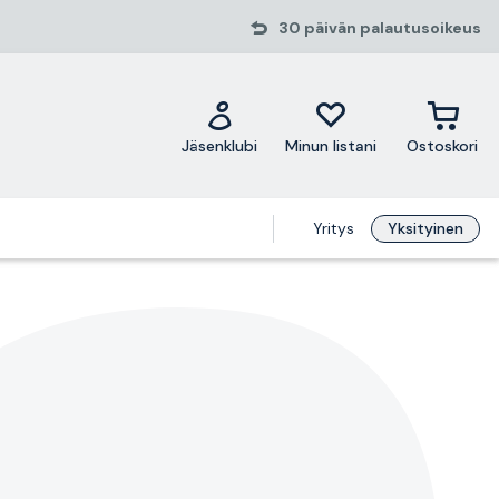
30 päivän palautusoikeus
Jäsenklubi
Minun listani
Ostoskori
Yritys
Yksityinen