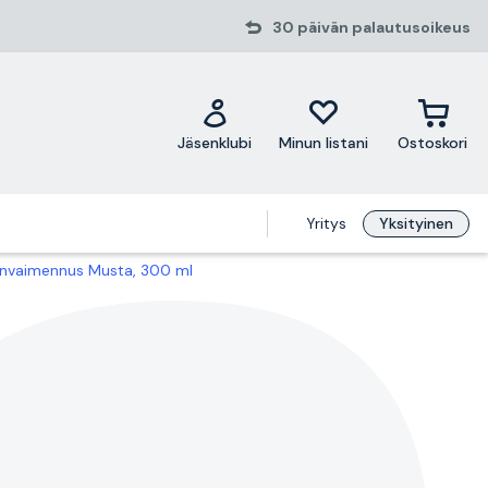
30 päivän palautusoikeus
Jäsenklubi
Minun listani
Ostoskori
Yritys
Yksityinen
änvaimennus Musta, 300 ml