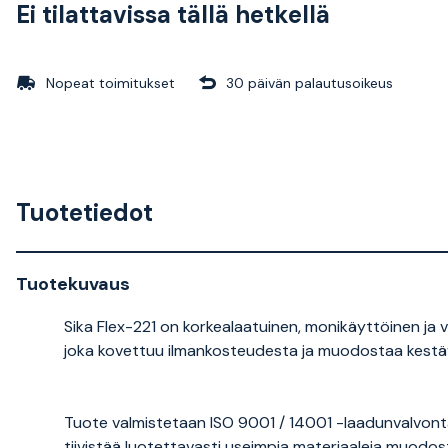
Ei tilattavissa tällä hetkellä
Nopeat toimitukset
30 päivän palautusoikeus
Tuotetiedot
Tuotekuvaus
Sika Flex-221 on korkealaatuinen, monikäyttöinen ja v
joka kovettuu ilmankosteudesta ja muodostaa kestä
Tuote valmistetaan ISO 9001 / 14001 -laadunvalvonta
tiivistää luotettavasti useimpia materiaaleja muodostae