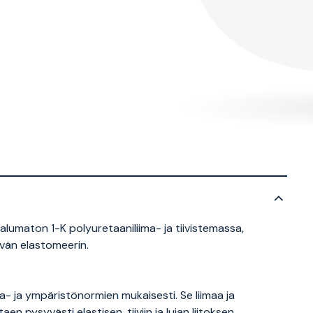
alumaton 1-K polyuretaaniliima- ja tiivistemassa,
vän elastomeerin.
- ja ympäristönormien mukaisesti. Se liimaa ja
n pysyvästi elastisen, tiiviin ja lujan liitoksen.