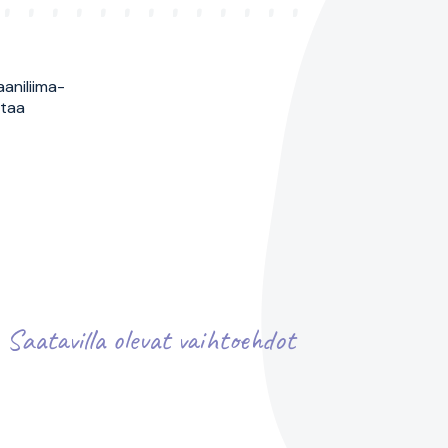
aniliima-
staa
Saatavilla olevat vaihtoehdot