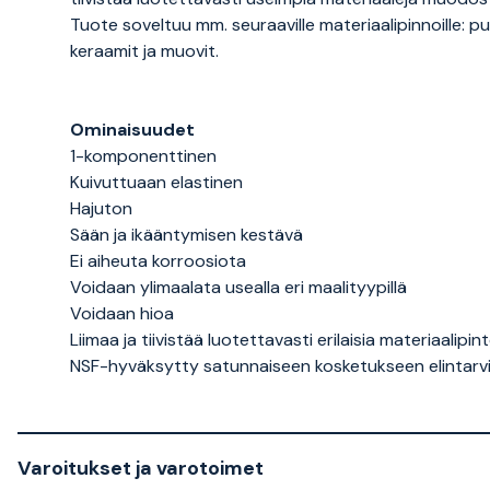
Tuote soveltuu mm. seuraaville materiaalipinnoille: puu
keraamit ja muovit.
Ominaisuudet
1-komponenttinen
Kuivuttuaan elastinen
Hajuton
Sään ja ikääntymisen kestävä
Ei aiheuta korroosiota
Voidaan ylimaalata usealla eri maalityypillä
Voidaan hioa
Liimaa ja tiivistää luotettavasti erilaisia materiaalipin
NSF-hyväksytty satunnaiseen kosketukseen elintarv
Varoitukset ja varotoimet