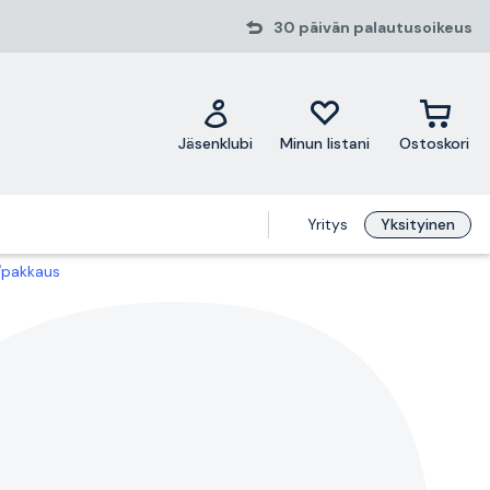
30 päivän palautusoikeus
Jäsenklubi
Minun listani
Ostoskori
Yritys
Yksityinen
/pakkaus