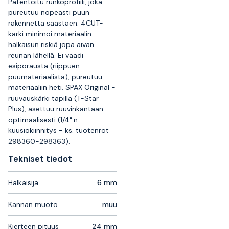
Patentoitu runkoprofiili, joka
pureutuu nopeasti puun
rakennetta säästäen. 4CUT-
kärki minimoi materiaalin
halkaisun riskiä jopa aivan
reunan lähellä. Ei vaadi
esiporausta (riippuen
puumateriaalista), pureutuu
materiaaliin heti. SPAX Original -
ruuvauskärki tapilla (T-Star
Plus), asettuu ruuvinkantaan
optimaalisesti (1/4":n
kuusiokiinnitys - ks. tuotenrot
298360-298363).
Tekniset tiedot
Halkaisija
6 mm
Kannan muoto
muu
Kierteen pituus
24 mm