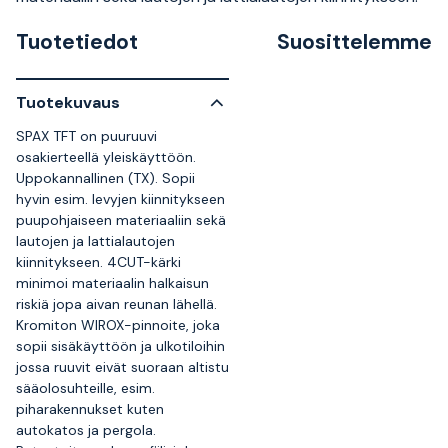
Tuotetiedot
Suosittelemme
Tuotekuvaus
SPAX TFT on puuruuvi
osakierteellä yleiskäyttöön.
Uppokannallinen (TX). Sopii
hyvin esim. levyjen kiinnitykseen
puupohjaiseen materiaaliin sekä
lautojen ja lattialautojen
kiinnitykseen. 4CUT-kärki
minimoi materiaalin halkaisun
riskiä jopa aivan reunan lähellä.
Kromiton WIROX-pinnoite, joka
sopii sisäkäyttöön ja ulkotiloihin
jossa ruuvit eivät suoraan altistu
sääolosuhteille, esim.
piharakennukset kuten
autokatos ja pergola.