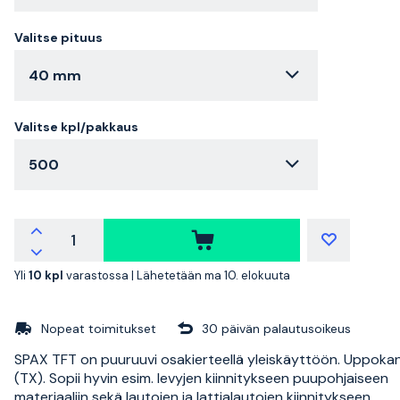
Valitse pituus
40 mm
Valitse kpl/pakkaus
500
Yli
10 kpl
varastossa |
Lähetetään ma 10. elokuuta
Nopeat toimitukset
30 päivän palautusoikeus
SPAX TFT on puuruuvi osakierteellä yleiskäyttöön. Uppokan
(TX). Sopii hyvin esim. levyjen kiinnitykseen puupohjaiseen
materiaaliin sekä lautojen ja lattialautojen kiinnitykseen.