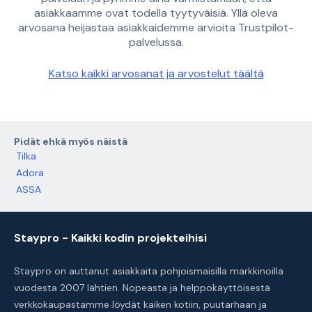
asiakkaamme ovat todella tyytyväisiä. Yllä oleva
arvosana heijastaa asiakkaidemme arvioita Trustpilot-
palvelussa.
Katso kaikki arvosanat ja arvostelut täältä
Pidät ehkä myös näistä
Tilka
Adora
ASSA
Staypro - Kaikki kodin projekteihisi
Staypro on auttanut asiakkaita pohjoismaisilla markkinoilla
vuodesta 2007 lähtien. Nopeasta ja helppokäyttöisestä
verkkokaupastamme löydät kaiken kotiin, puutarhaan ja