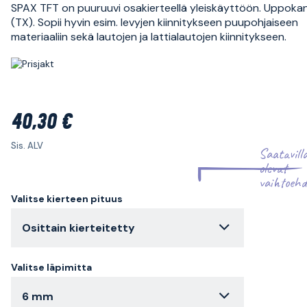
SPAX TFT on puuruuvi osakierteellä yleiskäyttöön. Uppokan
(TX). Sopii hyvin esim. levyjen kiinnitykseen puupohjaiseen
materiaaliin sekä lautojen ja lattialautojen kiinnitykseen.
40,30 €
Sis. ALV
Saatavill
olevat
vaihtoehd
Valitse kierteen pituus
Osittain kierteitetty
Valitse läpimitta
6 mm