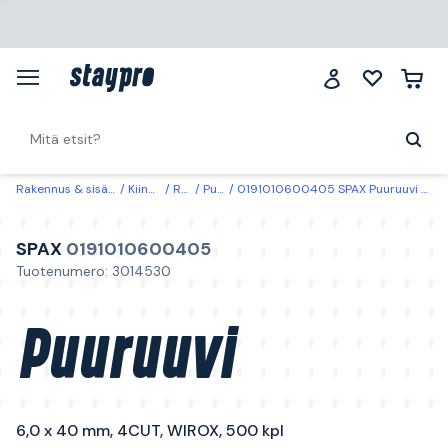
Rakennus & sisätilat
Kiinnitys
Ruuvit
Puuruuvit
0191010600405 SPAX Puuruuvi 6,0 x 40 mm, 4CUT, WIROX, 500 kpl Osittain kierteitetty
SPAX
0191010600405
Tuotenumero: 3014530
Puuruuvi
6,0 x 40 mm, 4CUT, WIROX, 500 kpl