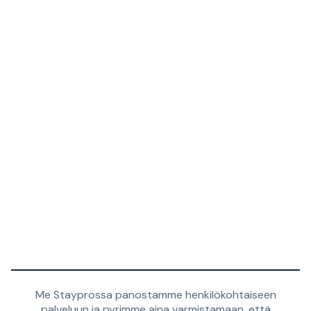
Me Stayprossa panostamme henkilökohtaiseen
palveluun ja pyrimme aina varmistamaan, että