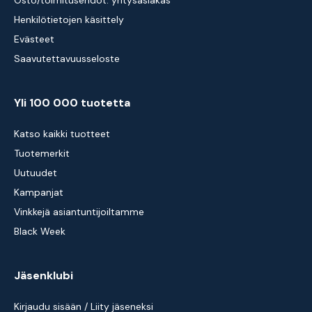
Osto/toimitusehdot: yritysasiakas
Henkilötietojen käsittely
Evästeet
Saavutettavuusseloste
Yli 100 000 tuotetta
Katso kaikki tuotteet
Tuotemerkit
Uutuudet
Kampanjat
Vinkkejä asiantuntijoiltamme
Black Week
Jäsenklubi
Kirjaudu sisään / Liity jäseneksi