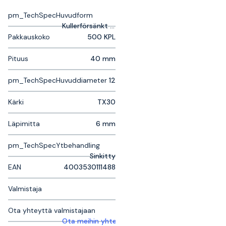
pm_TechSpecHuvudform
Kullerförsänkt huvud
Pakkauskoko
500 KPL
Pituus
40 mm
pm_TechSpecHuvuddiameter
12
Kärki
TX30
Läpimitta
6 mm
pm_TechSpecYtbehandling
Sinkitty
EAN
4003530111488
Valmistaja
Ota yhteyttä valmistajaan
Ota meihin yhteyttä saadaksesi lisätietoja