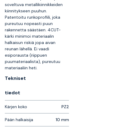
soveltuva metallikiinnikkeiden
kiinnitykseen puuhun.
Patentoitu runkoprofiili, joka
pureutuu nopeasti puun
rakennetta säästäen. 4CUT-
kärki minimoi materiaalin
halkaisun riskiä jopa aivan
reunan lähellä. Ei vaadi
esiporausta (riippuen
puumateriaalista), pureutuu
materiaaliin heti.
Tekniset
tiedot
Kärjen koko
PZ2
Pään halkaisija
10 mm