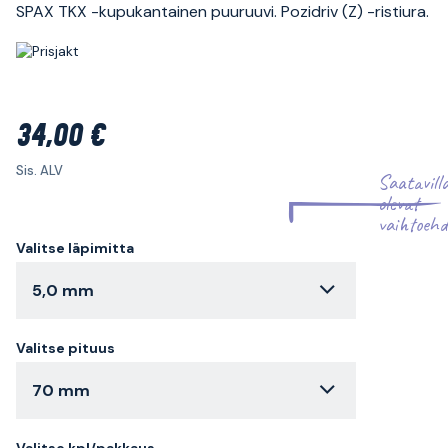
SPAX TKX -kupukantainen puuruuvi. Pozidriv (Z) -ristiura.
34,00 €
Sis. ALV
Saatavill
olevat
vaihtoehd
Valitse läpimitta
5,0 mm
Valitse pituus
70 mm
Valitse kpl/pakkaus