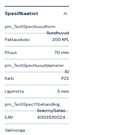
Spesifikaatiot
pm_TechSpecHuvudform
Rundhuvud
Pakkauskoko
200 KPL
Pituus
70 mm
pm_TechSpecHuvuddiameter
10
Kärki
PZ2
Läpimitta
5 mm
pm_TechSpecYtbehandling
Sinkitty/Sähkösinkitty
EAN
4003530024351
Valmistaja