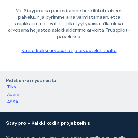
Me Stayprossa panostamme henkilökohtaiseen
palveluun ja pyrimme aina varmistamaan, että
asiakkaamme ovat todella tyytyväisiä. Yllä oleva
arvosana heijastaa asiakkaidemme arvioita Trustpilot-
palvelussa.
Katso kaikki arvosanat ja arvostelut täältä
Pidät ehkä myös näistä
Tilka
Adora
ASSA
Staypro - Kaikki kodin projekteihisi
Staypro on auttanut asiakkaita pohjoismaisilla markkinoilla