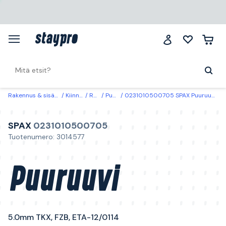
Rakennus & sisätilat
Kiinnitys
Ruuvit
Puuruuvit
0231010500705 SPAX Puuruuvi 5.0mm TKX, FZB, ETA-12/0114 5,0 mm
SPAX
0231010500705
Tuotenumero: 3014577
Puuruuvi
5.0mm TKX, FZB, ETA-12/0114