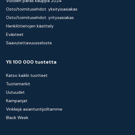
Vuoden paras kauppa 2024
Osto/toimitusehdot: yksityisasiakas
Osto/toimitusehdot: yritysasiakas
Henkilötietojen käsittely
Evästeet
Saavutettavuusseloste
Yli 100 000 tuotetta
Katso kaikki tuotteet
Tuotemerkit
Uutuudet
Kampanjat
Vinkkejä asiantuntijoiltamme
Black Week