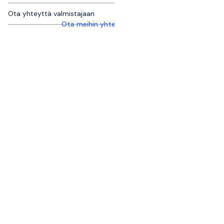
Ota yhteyttä valmistajaan
Ota meihin yhteyttä saadaksesi lisätietoja