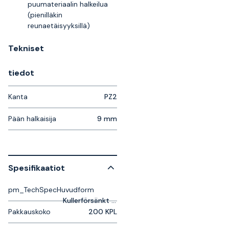
puumateriaalin halkeilua
(pienilläkin
reunaetäisyyksillä)
Tekniset
tiedot
Kanta
PZ2
Pään halkaisija
9 mm
Spesifikaatiot
pm_TechSpecHuvudform
Kullerförsänkt huvud
Pakkauskoko
200 KPL