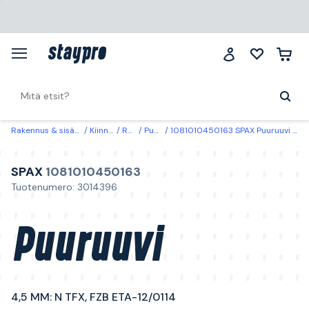
Rakennus & sisätilat
Kiinnitys
Ruuvit
Puuruuvit
1081010450163 SPAX Puuruuvi 4,5 MM: N TFX, FZB ETA-12/0114 4,5 mm
SPAX
1081010450163
Tuotenumero: 3014396
Puuruuvi
4,5 MM: N TFX, FZB ETA-12/0114