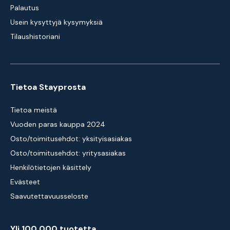
Palautus
Usein kysyttyjä kysymyksiä
Tilaushistoriani
Tietoa Stayprosta
Tietoa meistä
Vuoden paras kauppa 2024
Osto/toimitusehdot: yksityisasiakas
Osto/toimitusehdot: yritysasiakas
Henkilötietojen käsittely
Evästeet
Saavutettavuusseloste
Yli 100 000 tuotetta