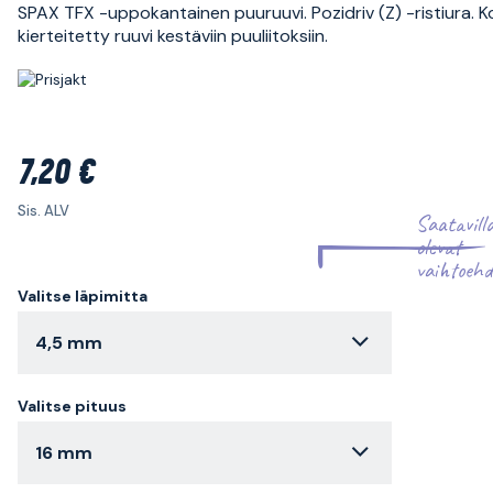
SPAX TFX -uppokantainen puuruuvi. Pozidriv (Z) -ristiura. 
kierteitetty ruuvi kestäviin puuliitoksiin.
7,20 €
Sis. ALV
Saatavill
olevat
vaihtoehd
Valitse läpimitta
4,5 mm
Valitse pituus
16 mm