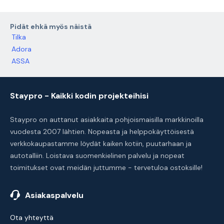
Pidät ehkä myös näistä
Tilka
Adora
ASSA
Staypro - Kaikki kodin projekteihisi
Staypro on auttanut asiakkaita pohjoismaisilla markkinoilla
vuodesta 2007 lähtien. Nopeasta ja helppokäyttöisestä
verkkokaupastamme löydät kaiken kotiin, puutarhaan ja
autotalliin. Loistava suomenkielinen palvelu ja nopeat
toimitukset ovat meidän juttumme - tervetuloa ostoksille!
Asiakaspalvelu
Ota yhteyttä