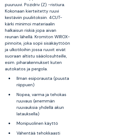
puuruuvi. Pozidriv (Z) -ristiura.
Kokonaan kierteitetty ruuvi
kestäviin puuliitoksiin. 4CUT-
kärki minimoi materiaalin
halkaisun riskiä jopa aivan
reunan lähellä. Kromiton WIROX-
pinnoite, joka sopii sisäkäyttöön
ja ulkotiloihin jossa ruuvit eivät
suoraan altistu sääolosuhteille,
esim. piharakennukset kuten
autokatos ja pergola.
Ilman esiporausta (puusta
riippuen)
Nopea, varma ja tehokas
ruuvaus (enemmän
ruuvauksia yhdellä akun
latauksella)
Monipuolinen käyttö
Vähentää tehokkaasti