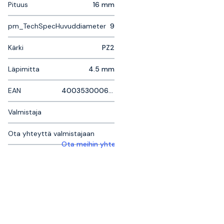
Pituus
16 mm
pm_TechSpecHuvuddiameter
9
Kärki
PZ2
Läpimitta
4.5 mm
EAN
4003530006289
Valmistaja
Ota yhteyttä valmistajaan
Ota meihin yhteyttä saadaksesi lisätietoja