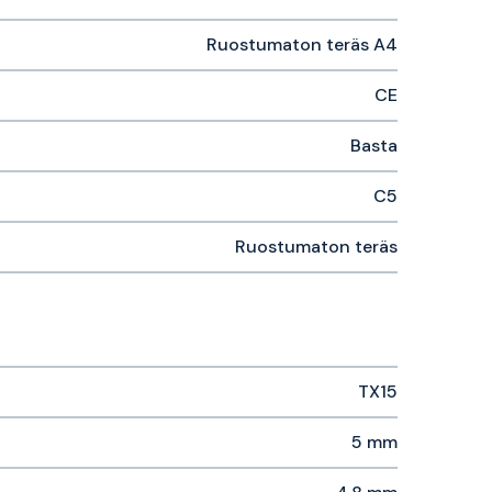
Ruostumaton teräs A4
CE
Basta
C5
Ruostumaton teräs
TX15
5 mm