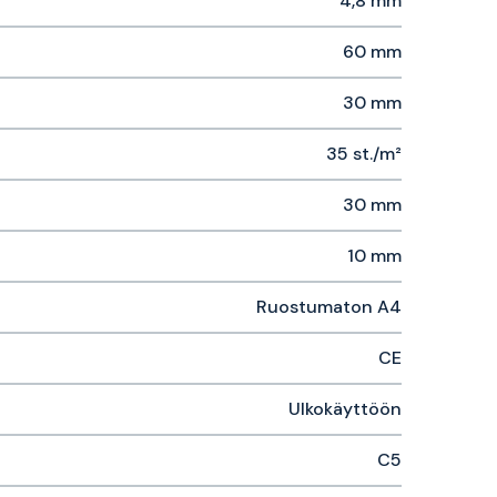
4,8 mm
60 mm
30 mm
35 st./m²
30 mm
10 mm
Ruostumaton A4
CE
Ulkokäyttöön
C5