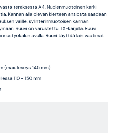
västä teräksestä A4. Nuolenmuotoinen kärki
ttia. Kannan alla olevan kierteen ansiosta saadaan
uksen välille, sylinterinmuotoisen kannan
ymään. Ruuvi on varustettu TX-kärjellä. Ruuvi
ennustyökalun avulla. Ruuvi täyttää lain vaatimat
m (max. leveys 145 mm)
lessa 110 - 150 mm
n