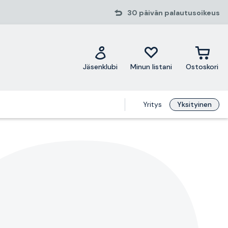
30 päivän palautusoikeus
Jäsenklubi
Minun listani
Ostoskori
Yritys
Yksityinen