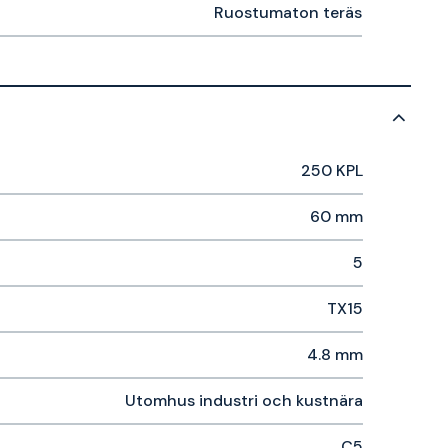
Ruostumaton teräs
250 KPL
60 mm
5
TX15
4.8 mm
Utomhus industri och kustnära
C5