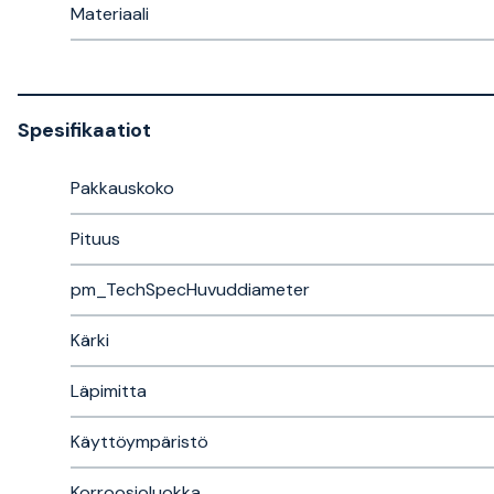
Materiaali
Spesifikaatiot
Pakkauskoko
Pituus
pm_TechSpecHuvuddiameter
Kärki
Läpimitta
Käyttöympäristö
Korroosioluokka