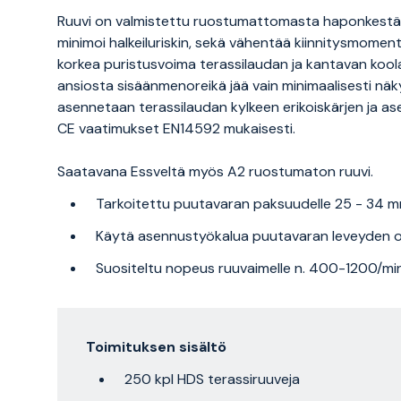
Ruuvi on valmistettu ruostumattomasta haponkestä
minimoi halkeiluriskin, sekä vähentää kiinnitysmomen
korkea puristusvoima terassilaudan ja kantavan koola
ansiosta sisäänmenoreikä jää vain minimaalisesti näk
asennetaan terassilaudan kylkeen erikoiskärjen ja as
CE vaatimukset EN14592 mukaisesti.
Saatavana Essveltä myös A2 ruostumaton ruuvi.
Tarkoitettu puutavaran paksuudelle 25 - 34 m
Käytä asennustyökalua puutavaran leveyden ol
Suositeltu nopeus ruuvaimelle n. 400-1200/mi
Toimituksen sisältö
250 kpl HDS terassiruuveja