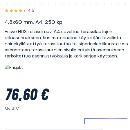
4,5
4,8x60 mm, A4, 250 kpl
Essve HDS terassiruuvi A4 soveltuu terassilautojen
piiloasennukseen, kun materiaalina käytetään tavallista
painekyllästettyä terassilautaa tai siperianlehtikuusta tms.
asennetaan terassilautojen sivulle erityistä asennukseen
tarkoitettua asennustyökalua ja kärkisarjaa käyttäen.
76,60 €
Sis. ALV