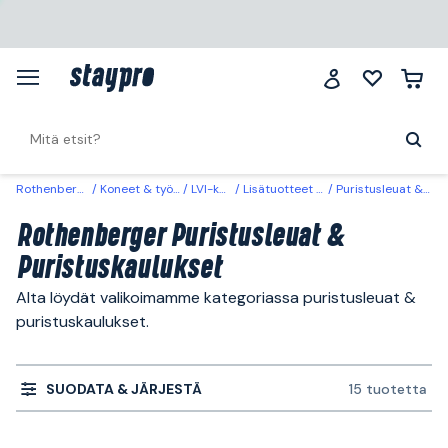
Rothenberger
Koneet & työkalut
LVI-koneet
Lisätuotteet LVI-laitteet
Puristusleuat & Puristuskaulukset
Rothenberger Puristusleuat &
Puristuskaulukset
Alta löydät valikoimamme kategoriassa puristusleuat &
puristuskaulukset.
SUODATA & JÄRJESTÄ
15 tuotetta