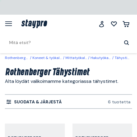
Rothenberger
Koneet & työkalut
Mittatyökalut
Hakutyökalut
Tähystimet
Rothenberger Tähystimet
Alta löydät valikoimamme kategoriassa tähystimet.
SUODATA & JÄRJESTÄ
6 tuotetta