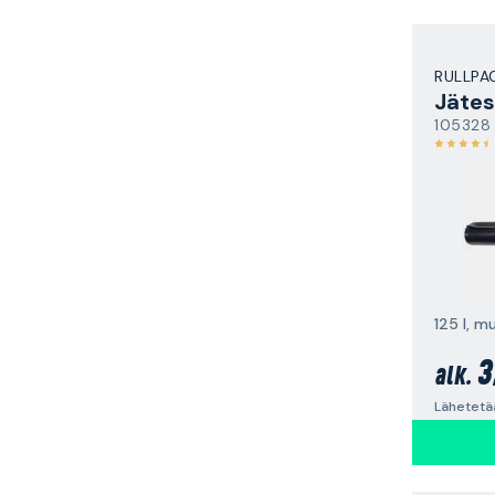
RULLPA
Jätes
105328
125 l, m
3
alk.
Lähetetä