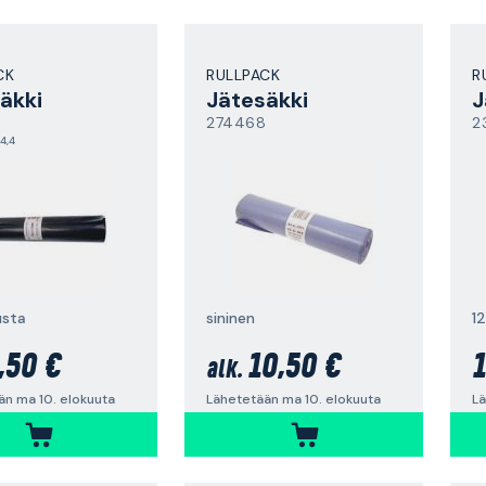
CK
RULLPACK
R
äkki
Jätesäkki
J
274468
2
4,4
usta
sininen
12
,50 €
10,50 €
1
alk.
än ma 10. elokuuta
Lähetetään ma 10. elokuuta
Lä