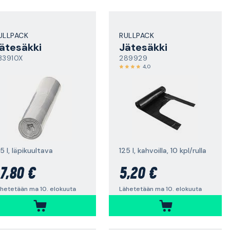
ULLPACK
RULLPACK
ätesäkki
Jätesäkki
33910X
289929
4,0
5 l, läpikuultava
125 l, kahvoilla, 10 kpl/rulla
7,80 €
5,20 €
hetetään ma 10. elokuuta
Lähetetään ma 10. elokuuta