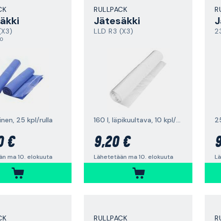
CK
RULLPACK
R
äkki
Jätesäkki
J
(X3)
LLD R3 (X3)
2
,0
ninen, 25 kpl/rulla
160 l, läpikuultava, 10 kpl/rulla
2
0 €
9,20 €
9
än ma 10. elokuuta
Lähetetään ma 10. elokuuta
Lä
CK
RULLPACK
R