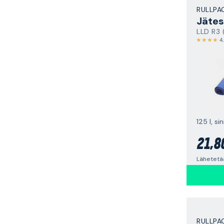
RULLPA
Jätes
LLD R3 
4
125 l, si
21,8
Lähetetä
RULLPA