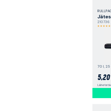
RULLPA
Jätes
210736
70 l, 25 
5,20
Lähetetä