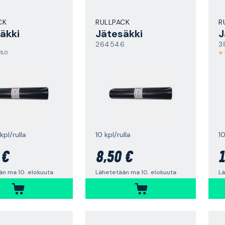
CK
RULLPACK
R
äkki
Jätesäkki
J
264546
3
5,0
kpl/rulla
10 kpl/rulla
10
 €
8,50 €
1
än ma 10. elokuuta
Lähetetään ma 10. elokuuta
Lä