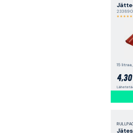
233890
4,30
Lähetetä
RULLPA
Jätes