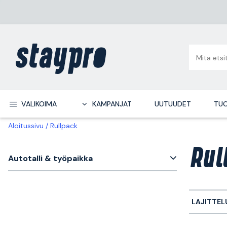
VALIKOIMA
KAMPANJAT
UUTUUDET
TUO
Aloitussivu
Rullpack
Rul
Autotalli & työpaikka
LAJITTEL