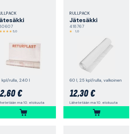
ULLPACK
RULLPACK
ätesäkki
Jätesäkki
80607
418767
5,0
1,0
 kpl/rulla, 240 l
60 l, 25 kpl/rulla, valkoinen
2,60 €
12,30 €
hetetään ma 10. elokuuta
Lähetetään ma 10. elokuuta