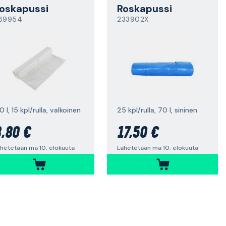
oskapussi
Roskapussi
89954
233902X
0 l, 15 kpl/rulla, valkoinen
25 kpl/rulla, 70 l, sininen
,80 €
17,50 €
hetetään ma 10. elokuuta
Lähetetään ma 10. elokuuta