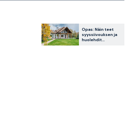
Opas: Näin teet
syyssiivouksen ja
huolehdit
puutarhasi
lehdistä