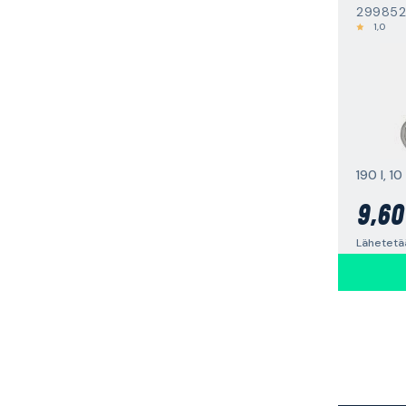
299852
1,0
9,60
Lähetetä