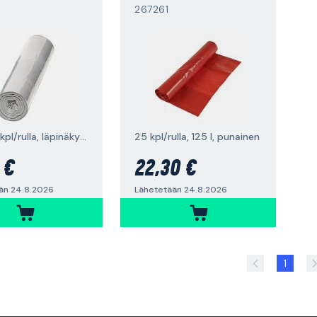
267261
190 l, 10 kpl/rulla, läpinäkyvä
25 kpl/rulla, 125 l, punainen
 €
22,30 €
än 24.8.2026
Lähetetään 24.8.2026
1