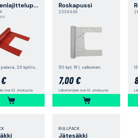
Jätteenlajittelupussi
Roskapussi
R
X
233946X
2
5,0
15 litraa, palava, 25 kpl/rulla
50 kpl, 18 l, valkoinen
13
 €
7,00 €
8
än ma 10. elokuuta
Lähetetään ma 10. elokuuta
Lä
CK
RULLPACK
äkki
Jätesäkki