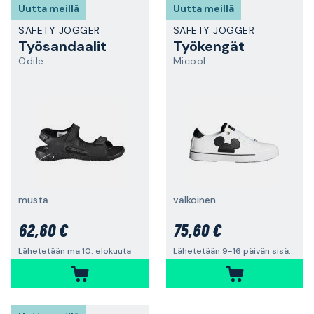
Uutta meillä
Uutta meillä
SAFETY JOGGER
SAFETY JOGGER
Työsandaalit
Työkengät
Odile
Micool
musta
valkoinen
62,60 €
75,60 €
Lähetetään ma 10. elokuuta
Lähetetään 9-16 päivän sisällä